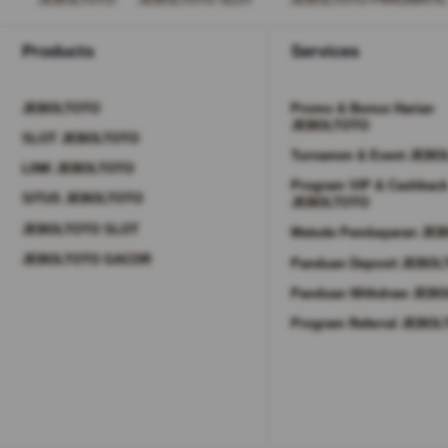
Footer Navigation
Products
Services
JEBOLTOTO
Promo & Bonus Harian
JEBOLTOTO
SLOT JEBOLTOTO
Turnamen & Event JEB
LINK JEBOLTOTO
Program VIP & Cashbac
SITUS JEBOLTOTO
JEBOLTOTO
JEBOLTOTO SLOT
Metode Pembayaran JE
JEBOLTOTO GACOR
Panduan Deposit JEBO
Panduan Withdraw JEB
Program Referral JEBO