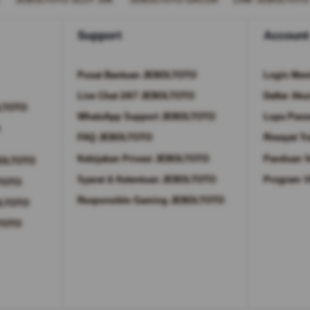
Support
Account
Pusat Bantuan JEBOLTOTO
Login Me
Live Chat 24/7 JEBOLTOTO
Daftar Ak
OLTOTO
WhatsApp Support JEBOLTOTO
Lupa Pas
k
FAQ JEBOLTOTO
Riwayat T
Kebijakan Privasi JEBOLTOTO
Panduan V
BOLTOTO
Syarat & Ketentuan JEBOLTOTO
Program 
LTOTO
Responsible Gaming JEBOLTOTO
OLTOTO
LTOTO