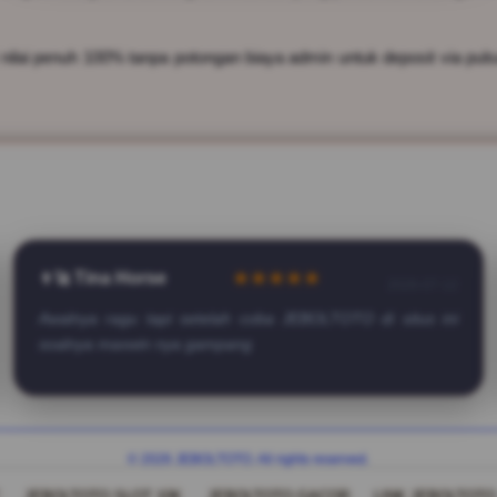
i nilai penuh 100% tanpa potongan biaya admin untuk deposit via pul
JEBOLTOTO
Tina Horse
★★★★★
2026-07-12
Awalnya ragu tapi setelah coba JEBOLTOTO di situs ini
soalnya maxwin nya gampang
© 2026 JEBOLTOTO. All rights reserved.
C
JEBOLTOTO SLOT 10K
JEBOLTOTO GACOR
LINK JEBOLTOTO