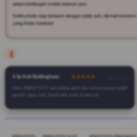
tanpa kehilangan modal sepeser pun.
Ketika Anda siap bertaruh dengan saldo asli, nikmati konvers
yang Anda mainkan!
ULASAN TERBARU KOMUNITAS 
Ardi Bellingham
★★★★★
2026-07-18
Situs JEBOLTOTO slot paling gokil dari semua yang sudah
pernah saya main betah dah main di situs ini
JEBOLTOTO
JEBOLTOTO SLOT
JEBOLTOTO PRAGMATI