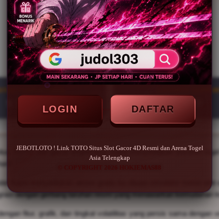
OTO Slot Gacor Terpercay
Terpopuler
ISTEM PEMBAYARAN
LAYANAN SUPPOR
5 Metode
24/7
LOGIN
DAFTAR
JEBOTLOTO ! Link TOTO Situs Slot Gacor 4D Resmi dan Arena Togel
 situs TOTO slot gacor terpercaya. Kami menyediakan pasaran toge
Asia Telengkap
ari!
© COPYRIGHT 2026 HOKIEMAS88
 Kami menyediakan akses gratis ke ribuan simulator mesin slot onl
ntegrasi dengan gerbang taruhan resmi yang menawarkan kemudahan tr
dengan fitur, grafik, dan tingkat volatilitas yang persis sama denga