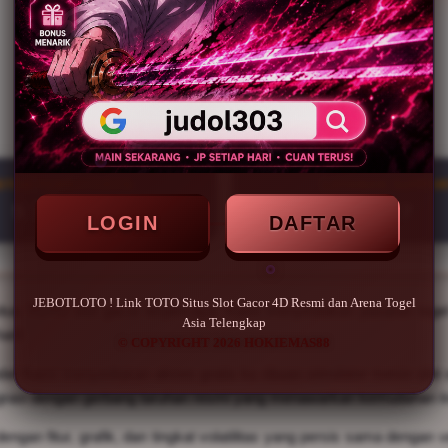
OTO Slot Gacor Terpercay
Terpopuler
ISTEM PEMBAYARAN
LAYANAN SUPPOR
5 Metode
24/7
LOGIN
DAFTAR
JEBOTLOTO ! Link TOTO Situs Slot Gacor 4D Resmi dan Arena Togel
 situs TOTO slot gacor terpercaya. Kami menyediakan pasaran toge
Asia Telengkap
ari!
© COPYRIGHT 2026 HOKIEMAS88
 Kami menyediakan akses gratis ke ribuan simulator mesin slot onl
ntegrasi dengan gerbang taruhan resmi yang menawarkan kemudahan tr
dengan fitur, grafik, dan tingkat volatilitas yang persis sama denga