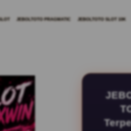
SLOT
JEBOLTOTO PRAGMATIC
JEBOLTOTO SLOT 10K
JEBO
T
Terp