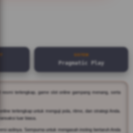
a dan Bandar Togel Asia
T
SISTEM
Pragmatic Play
l resmi terlengkap, game slot online gampang menang, serta
ine terlengkap untuk menguji pola, ritme, dan strategi Anda.
ansaksi luar biasa.
n versi aslinya. Sempurna untuk mengasah insting bertaruh Anda