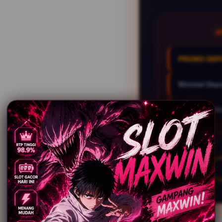
PROMO DEPO
Minimal Depo
Minimal Wit