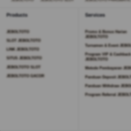
Footer Navigation
Products
Services
JEBOLTOTO
Promo & Bonus Harian
JEBOLTOTO
SLOT JEBOLTOTO
Turnamen & Event JEB
LINK JEBOLTOTO
Program VIP & Cashbac
SITUS JEBOLTOTO
JEBOLTOTO
JEBOLTOTO SLOT
Metode Pembayaran JE
JEBOLTOTO GACOR
Panduan Deposit JEBO
Panduan Withdraw JEB
Program Referral JEBO