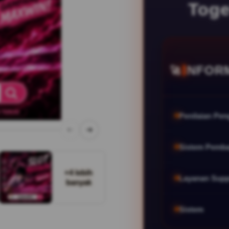
Toge
INFOR
Penilaian Pe
Sebelumnya
Berikutnya
Sistem Pemb
+4 lebih
Layanan Supp
banyak
Sistem