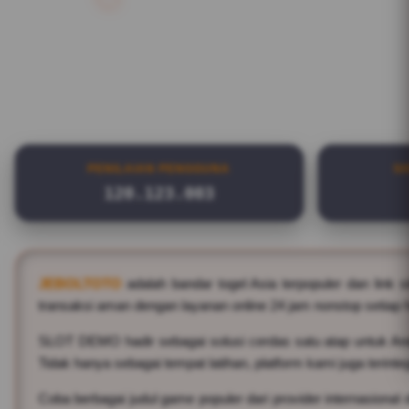
Layer Popup Close
JEBOLTOTO: Link Situ T
PENILAIAN PENGGUNA
S
120.123.003
JEBOLTOTO
adalah bandar togel Asia terpopuler dan link
transaksi aman dengan layanan online 24 jam nonstop setiap h
SLOT DEMO hadir sebagai solusi cerdas satu atap untuk Anda!
Tidak hanya sebagai tempat latihan, platform kami juga teri
Coba berbagai judul game populer dari provider internasional 