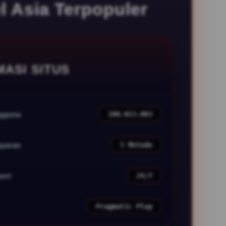
l Asia Terpopuler
MASI SITUS
ngguna
100.023.003
ayaran
5 Metode
ort
24/7
Pragmatic Play