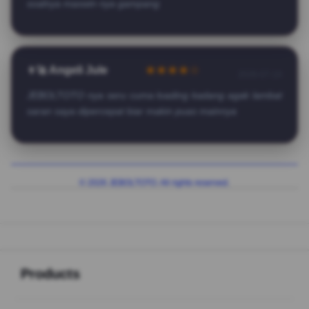
soalnya maxwin nya gampang
Angeli Jule
★★★★☆
2026-07-14
JEBOLTOTO nya seru cuma loading kadang agak lambat
saran saya dipercepat biar makin puas mainnya
© 2026 JEBOLTOTO. All rights reserved.
Buka
Footer Navigation
Products