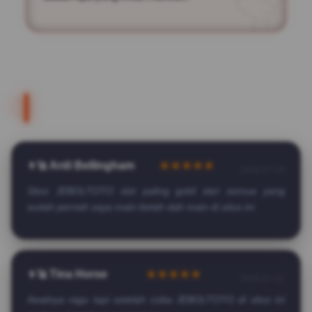
ULASAN TERBARU KOMUNITAS
JEBOLTOTO
Ardi Bellingham
★★★★★
2026-07-18
Situs JEBOLTOTO slot paling gokil dari semua yang
sudah pernah saya main betah dah main di situs ini
Tina Horse
★★★★★
2026-07-12
Awalnya ragu tapi setelah coba JEBOLTOTO di situs ini