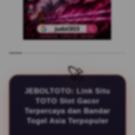
JEBOLTOTO: Link Situ
TOTO Slot Gacor
Terpercaya dan Bandar
Togel Asia Terpopuler