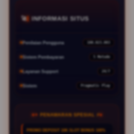
INFORMASI SITUS
Penilaian Pengguna
100.023.003
Sistem Pembayaran
5 Metode
Layanan Support
24/7
Sistem
Pragmatic Play
PENAWARAN SPESIAL
PROMO DEPOSIT 10K SLOT BONUS 100%