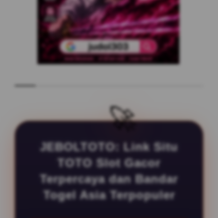
JEBOLTOTO: Link Situ
TOTO Slot Gacor
Terpercaya dan Bandar
Togel Asia Terpopuler