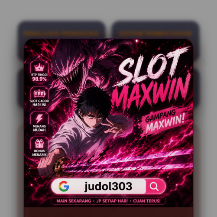
PENILAIAN PENGGUNA
SISTEM PEMBAYARAN
120.123.003
5 Metode
LAYANAN SUPPORT
SISTEM
24/7
Pragmatic Play
JEBOLTOTO
adalah bandar togel Asia terpopuler
dan link situs TOTO slot gacor terpercaya. Kami
menyediakan pasaran togel resmi terlengkap,
game slot online gampang menang, serta
transaksi aman dengan layanan online 24 jam
nonstop setiap hari!