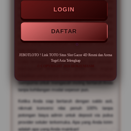
SLOT DEMO hadir sebagai solusi cerdas satu
atap untuk Anda! Kami menyediakan akses gratis
LOGIN
ke ribuan simulator mesin slot online terlengkap
untuk menguji pola, ritme, dan strategi Anda.
Tidak hanya sebagai tempat latihan, platform
DAFTAR
kami juga terintegrasi dengan gerbang taruhan
resmi yang menawarkan kemudahan transaksi
luar biasa.
JEBOTLOTO ! Link TOTO Situs Slot Gacor 4D Resmi dan Arena
Togel Asia Telengkap
Coba berbagai judul game populer dari provider
© COPYRIGHT 2026 HOKIEMAS88
internasional dengan fitur, grafik, dan tingkat
volatilitas yang persis sama dengan versi aslinya.
Sempurna untuk mengasah insting bertaruh Anda
tanpa kehilangan modal sepeser pun.
Ketika Anda siap bertaruh dengan saldo asli,
nikmati konversi nilai penuh 100% tanpa
potongan biaya admin untuk deposit via pulsa
provider seluler terkemuka. Apa yang Anda kirim
adalah apa yang Anda mainkan!