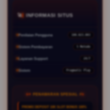
INFORMASI SITUS
Penilaian Pengguna
100.023.003
Sistem Pembayaran
5 Metode
Layanan Support
24/7
Sistem
Pragmatic Play
PENAWARAN SPESIAL
PROMO DEPOSIT 10K SLOT BONUS 100%