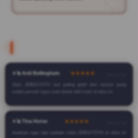
ULASAN TERBARU KOMUNITAS
JEBOLTOTO
Ardi Bellingham
★★★★★
2026-07-18
Situs JEBOLTOTO slot paling gokil dari semua yang
sudah pernah saya main betah dah main di situs ini
Tina Horse
★★★★★
2026-07-12
Awalnya ragu tapi setelah coba JEBOLTOTO di situs ini