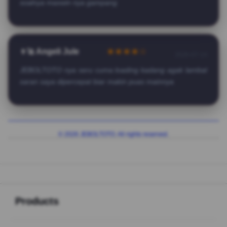
soalnya maxwin nya gampang
Angeli Jule
★★★★☆
2026-07-14
JEBOLTOTO nya seru cuma loading kadang agak lambat
saran saya dipercepat biar makin puas mainnya
© 2026 JEBOLTOTO. All rights reserved.
Buka
Footer Navigation
Products