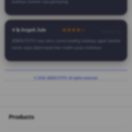
soalnya maxwin nya gampang
Angeli Jule
★★★★☆
2026-07-14
JEBOLTOTO nya seru cuma loading kadang agak lambat
saran saya dipercepat biar makin puas mainnya
© 2026 JEBOLTOTO. All rights reserved.
Buka
Footer Navigation
Products