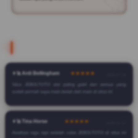
ULASAN TERBARU KOMUNITAS
JEBOLTOTO
Ardi Bellingham
★★★★★
2026-07-18
Situs JEBOLTOTO slot paling gokil dari semua yang
sudah pernah saya main betah dah main di situs ini
Tina Horse
★★★★★
2026-07-12
Awalnya ragu tapi setelah coba JEBOLTOTO di situs ini