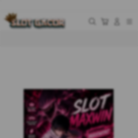
Skip
to
content
Cari
Troli
Login
Navigation
Buka Info Lebih Lanjut