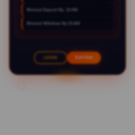
Minimal Deposit Rp. 10.000
Minimal Withdraw Rp 25.000
LOGIN
DAFTAR
Layer Popup Close
JEBOLTOTO: Link Situ
TOTO Slot Gacor Terpercaya
dan Bandar Togel Asia
Terpopuler