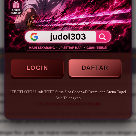
OTO Slot Gacor Terpercay
Terpopuler
ISTEM PEMBAYARAN
LAYANAN SUPPOR
5 Metode
24/7
LOGIN
DAFTAR
JEBOTLOTO ! Link TOTO Situs Slot Gacor 4D Resmi dan Arena Togel
 situs TOTO slot gacor terpercaya. Kami menyediakan pasaran toge
Asia Telengkap
ari!
© COPYRIGHT 2026 HOKIEMAS88
 Kami menyediakan akses gratis ke ribuan simulator mesin slot onl
ntegrasi dengan gerbang taruhan resmi yang menawarkan kemudahan tr
dengan fitur, grafik, dan tingkat volatilitas yang persis sama denga