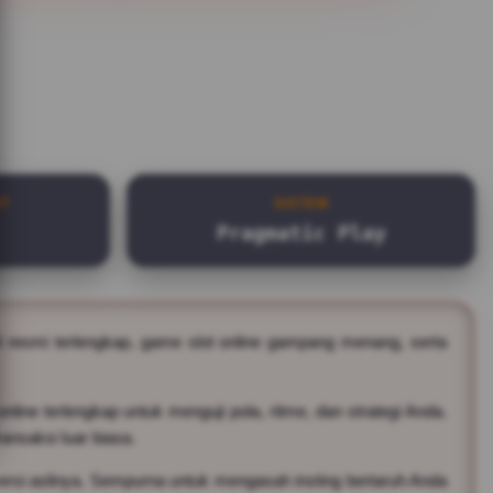
a dan Bandar Togel Asia
T
SISTEM
Pragmatic Play
l resmi terlengkap, game slot online gampang menang, serta
ine terlengkap untuk menguji pola, ritme, dan strategi Anda.
ansaksi luar biasa.
n versi aslinya. Sempurna untuk mengasah insting bertaruh Anda