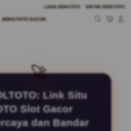
LOGIN JEBOLTOTO
DAFTAR JEBOLTOTO
Cari
Troli
Login/Sign-Up
JEBOLTOTO GACOR
Cari
LTOTO: Link Situ
OTO Slot Gacor
ercaya dan Bandar