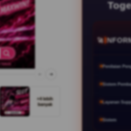
Toge
INFOR
Penilaian Pe
Sebelumnya
Berikutnya
Sistem Pemb
+4 lebih
Layanan Supp
banyak
Sistem