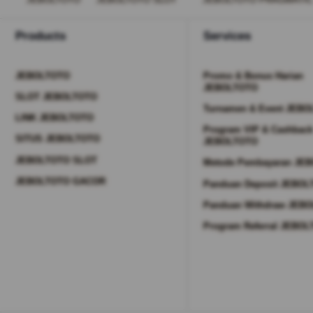
Footer Navigation
Products
Services
JEBOLTOTO
Promo & Bonus Harian
JEBOLTOTO
SLOT JEBOLTOTO
Turnamen & Event JEB
LINK JEBOLTOTO
Program VIP & Cashbac
SITUS JEBOLTOTO
JEBOLTOTO
JEBOLTOTO SLOT
Metode Pembayaran JE
JEBOLTOTO GACOR
Panduan Deposit JEBO
Panduan Withdraw JEB
Program Referral JEBO