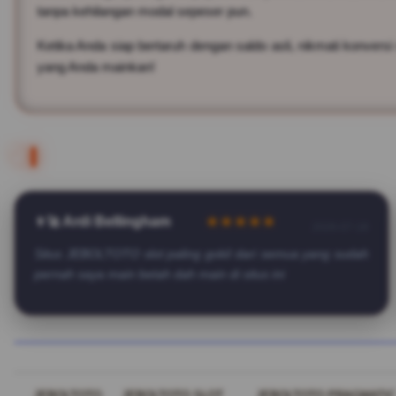
tanpa kehilangan modal sepeser pun.
Ketika Anda siap bertaruh dengan saldo asli, nikmati konvers
yang Anda mainkan!
ULASAN TERBARU KOMUNITAS 
Ardi Bellingham
★★★★★
2026-07-18
Situs JEBOLTOTO slot paling gokil dari semua yang sudah
pernah saya main betah dah main di situs ini
JEBOLTOTO
JEBOLTOTO SLOT
JEBOLTOTO PRAGMATI