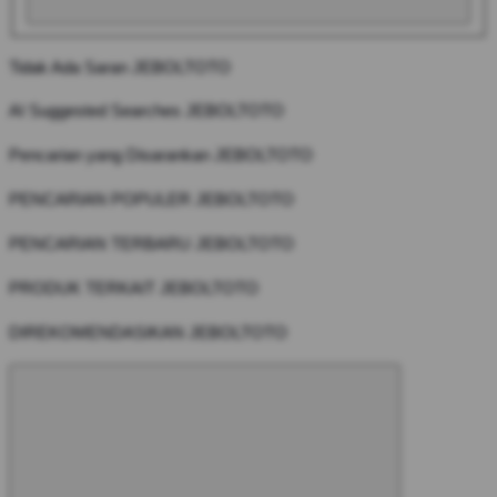
Tidak Ada Saran JEBOLTOTO
AI Suggested Searches JEBOLTOTO
Pencarian yang Disarankan JEBOLTOTO
PENCARIAN POPULER JEBOLTOTO
PENCARIAN TERBARU JEBOLTOTO
PRODUK TERKAIT JEBOLTOTO
DIREKOMENDASIKAN JEBOLTOTO