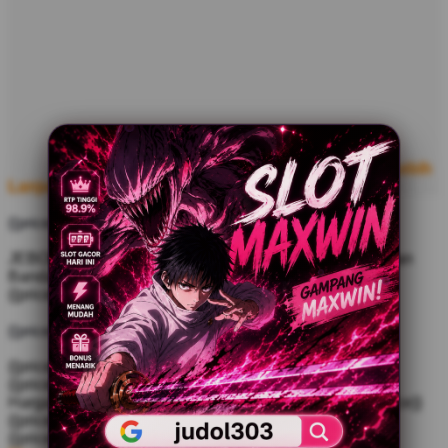
Buka Info Lebih
Lanjut
Tutup Info Lebih Lanjut
{{priceAnchor.priceWrapper.info.noLineOrignal}}
JEBOLTOTO: Link Situ TOTO Slot Gacor Terpercaya dan
Bandar Togel Asia Terpopuler
{{priceAnchor.priceWrapper.info.totalPriceMonthly}}
{{priceAnchor.priceWrapper.info.ceExchangePrice}}
{{priceAnchor.priceWrapper.info.orignalPriceAddText}}
{{priceAnchor.priceWrapper.info.lowestWasPricetext}}
Harga awal:
{{priceAnchor.priceWrapper.info.orignalPrice}}
{{priceAnchor.priceWrapper.info.savePrice}}
{{priceAnchor.priceWrapper.info.disclaimer}}