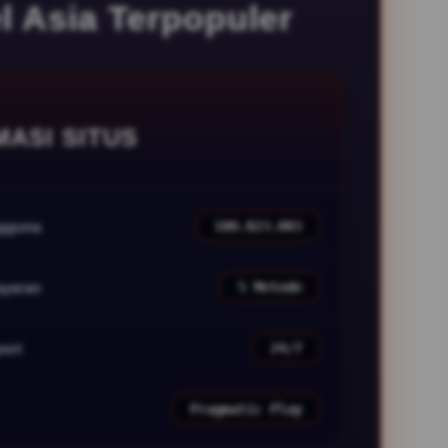
l Asia Terpopuler
MASI SITUS
ngguna
100.023.003
ayaran
5 Metode
ort
24/7
Pragmatic Play