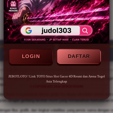
OTO Slot Gacor Terpercay
Terpopuler
ISTEM PEMBAYARAN
LAYANAN SUPPOR
5 Metode
24/7
LOGIN
DAFTAR
JEBOTLOTO ! Link TOTO Situs Slot Gacor 4D Resmi dan Arena Togel
 situs TOTO slot gacor terpercaya. Kami menyediakan pasaran toge
Asia Telengkap
ari!
© COPYRIGHT 2026 HOKIEMAS88
 Kami menyediakan akses gratis ke ribuan simulator mesin slot onl
ntegrasi dengan gerbang taruhan resmi yang menawarkan kemudahan tr
dengan fitur, grafik, dan tingkat volatilitas yang persis sama denga