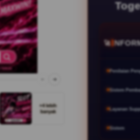
Toge
INFOR
Penilaian Pe
Sebelumnya
Berikutnya
Sistem Pemb
+4 lebih
Layanan Supp
banyak
Sistem