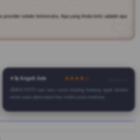
sa provider seluler terkemuka. Apa yang Anda kirim adalah apa
Angeli Jule
★★★★☆
2026-07-14
JEBOLTOTO nya seru cuma loading kadang agak lambat
saran saya dipercepat biar makin puas mainnya