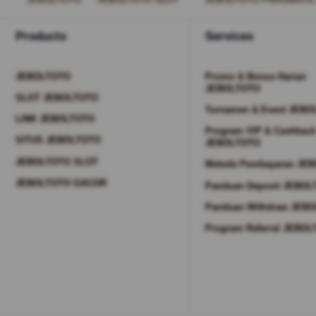
Footer Navigation
Products
Services
JEBOLTOTO
Promo & Bonus Harian
JEBOLTOTO
SLOT JEBOLTOTO
Turnamen & Event JEB
LINK JEBOLTOTO
Program VIP & Cashbac
SITUS JEBOLTOTO
JEBOLTOTO
JEBOLTOTO SLOT
Metode Pembayaran JE
JEBOLTOTO GACOR
Panduan Deposit JEBO
Panduan Withdraw JEB
Program Referral JEBO