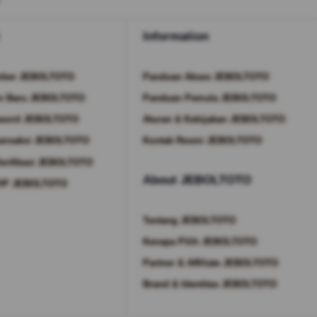
Information
mber JEBOLTOTO
Panduan Akses JEBOLTOTO
un Baru JEBOLTOTO
Panduan Pemula JEBOLTOTO
sword JEBOLTOTO
Aturan & Kebijakan JEBOLTOTO
ransaksi JEBOLTOTO
Kontak Resmi JEBOLTOTO
erifikasi JEBOLTOTO
About JEBOLTOTO
VIP JEBOLTOTO
Tentang JEBOLTOTO
Kenapa Pilih JEBOLTOTO
Partner & Affiliate JEBOLTOTO
Brand & Identitas JEBOLTOTO