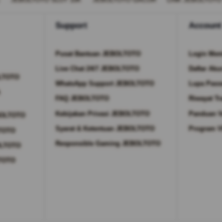
Support
Account
Pusat Bantuan JEBOLTOTO
Login Me
Live Chat 24/7 JEBOLTOTO
Daftar Ak
OLTOTO
WhatsApp Support JEBOLTOTO
Lupa Pas
k
FAQ JEBOLTOTO
Riwayat T
Kebijakan Privasi JEBOLTOTO
Panduan V
BOLTOTO
Syarat & Ketentuan JEBOLTOTO
Program 
LTOTO
Responsible Gaming JEBOLTOTO
OLTOTO
LTOTO