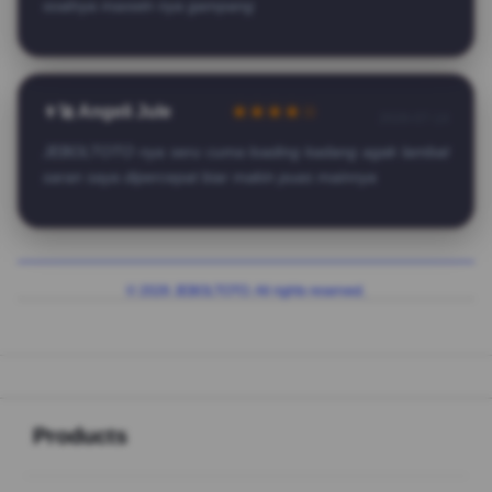
soalnya maxwin nya gampang
Angeli Jule
★★★★☆
2026-07-14
JEBOLTOTO nya seru cuma loading kadang agak lambat
saran saya dipercepat biar makin puas mainnya
© 2026 JEBOLTOTO. All rights reserved.
Buka
Footer Navigation
Products