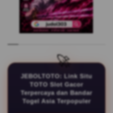
JEBOLTOTO: Link Situ
TOTO Slot Gacor
Terpercaya dan Bandar
Togel Asia Terpopuler