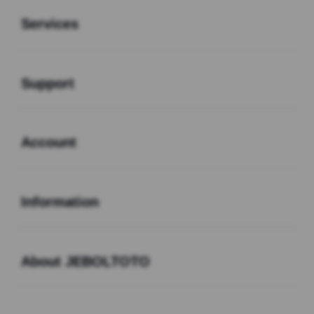
Buka
Services
Buka
Support
Buka
Account
Buka
Information
Buka
About JEBOLTOTO