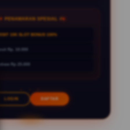
PENAWARAN SPESIAL
SIT 10K SLOT BONUS 100%
sit Rp. 10.000
hdraw Rp 25.000
LOGIN
DAFTAR