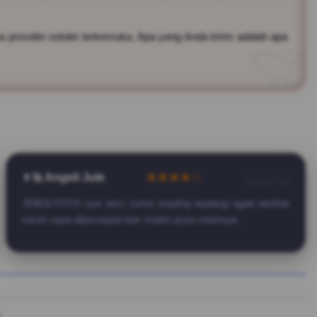
sa provider seluler terkemuka. Apa yang Anda kirim adalah apa
Angeli Jule
★★★★☆
2026-07-14
JEBOLTOTO nya seru cuma loading kadang agak lambat
saran saya dipercepat biar makin puas mainnya