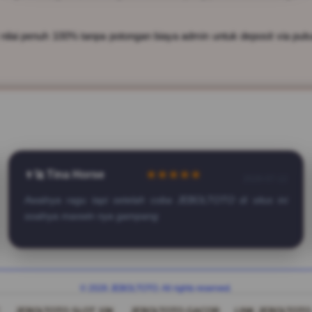
i nilai penuh 100% tanpa potongan biaya admin untuk deposit via pul
JEBOLTOTO
Tina Horse
★★★★★
2026-07-12
Awalnya ragu tapi setelah coba JEBOLTOTO di situs ini
soalnya maxwin nya gampang
© 2026 JEBOLTOTO. All rights reserved.
C
JEBOLTOTO SLOT 10K
JEBOLTOTO GACOR
LINK JEBOLTOTO