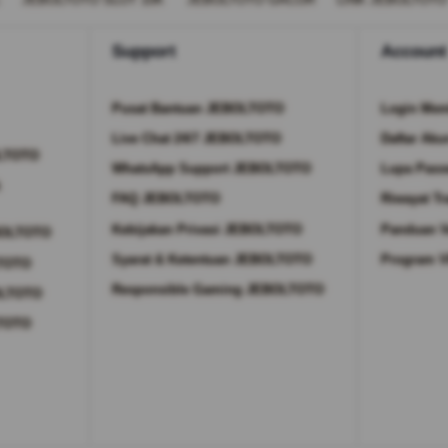
Support
Account
Pusat Bantuan JEBOLTOTO
Login Me
Live Chat 24/7 JEBOLTOTO
Daftar Ak
OLTOTO
WhatsApp Support JEBOLTOTO
Lupa Pas
k
FAQ JEBOLTOTO
Riwayat T
Kebijakan Privasi JEBOLTOTO
Panduan V
BOLTOTO
Syarat & Ketentuan JEBOLTOTO
Program 
LTOTO
Responsible Gaming JEBOLTOTO
OLTOTO
LTOTO