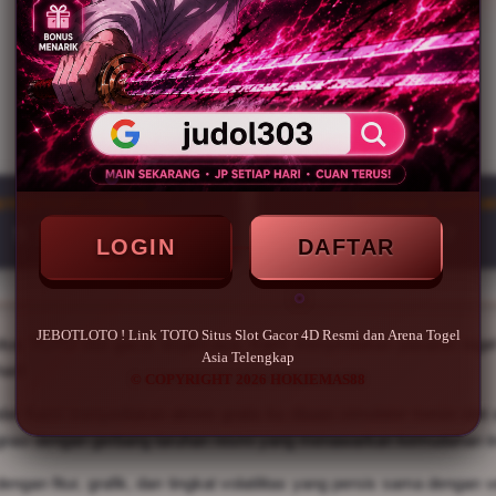
OTO Slot Gacor Terpercay
Terpopuler
ISTEM PEMBAYARAN
LAYANAN SUPPOR
5 Metode
24/7
LOGIN
DAFTAR
JEBOTLOTO ! Link TOTO Situs Slot Gacor 4D Resmi dan Arena Togel
 situs TOTO slot gacor terpercaya. Kami menyediakan pasaran toge
Asia Telengkap
ari!
© COPYRIGHT 2026 HOKIEMAS88
 Kami menyediakan akses gratis ke ribuan simulator mesin slot onl
ntegrasi dengan gerbang taruhan resmi yang menawarkan kemudahan tr
dengan fitur, grafik, dan tingkat volatilitas yang persis sama denga