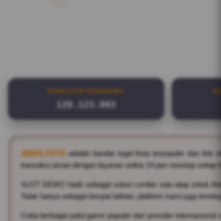
Layer Popup Close
JEBOLTOTO: Link Situ T
PENILAIAN PENGGUNA
S
120.123.003
JEBOLTOTO
adalah bandar togel Asia terpopuler dan link
transaksi aman dengan layanan online 24 jam nonstop setiap h
SLOT DEMO hadir sebagai solusi cerdas satu atap untuk Anda!
Tidak hanya sebagai tempat latihan, platform kami juga teri
Coba berbagai judul game populer dari provider internasional 