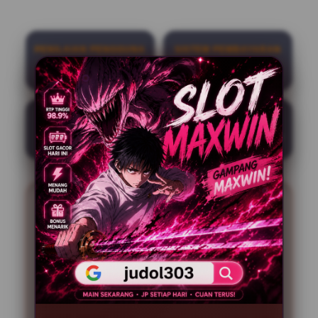
PENILAIAN PENGGUNA
SISTEM PEMBAYARAN
120.123.003
5 Metode
LAYANAN SUPPORT
SISTEM
24/7
Pragmatic Play
JEBOLTOTO
adalah bandar togel Asia terpopuler
dan link situs TOTO slot gacor terpercaya. Kami
menyediakan pasaran togel resmi terlengkap,
game slot online gampang menang, serta
transaksi aman dengan layanan online 24 jam
nonstop setiap hari!