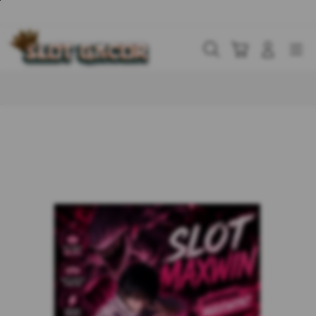
Skip
to
content
Cari
Troli
Login
Navigation
Buka Info Lebih Lanjut