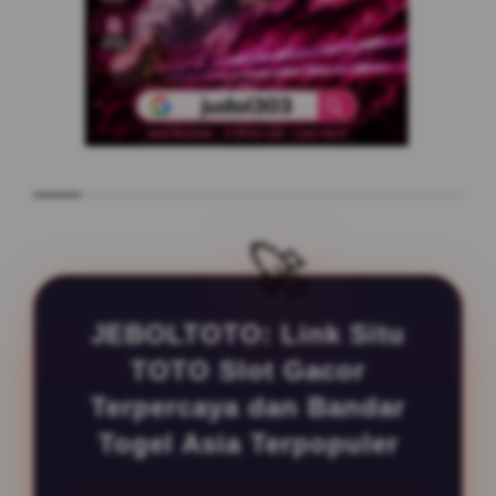
JEBOLTOTO: Link Situ
TOTO Slot Gacor
Terpercaya dan Bandar
Togel Asia Terpopuler