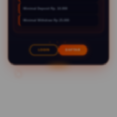
Minimal Deposit Rp. 10.000
Minimal Withdraw Rp 25.000
LOGIN
DAFTAR
Layer Popup Close
JEBOLTOTO: Link Situ
TOTO Slot Gacor Terpercaya
dan Bandar Togel Asia
Terpopuler