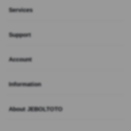
Buka
Services
Buka
Support
Buka
Account
Buka
Information
Buka
About JEBOLTOTO