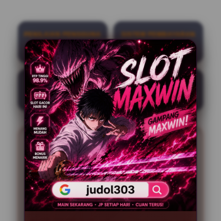
PENILAIAN PENGGUNA
SISTEM PEMBAYARAN
120.123.003
5 Metode
LAYANAN SUPPORT
SISTEM
24/7
Pragmatic Play
JEBOLTOTO
adalah bandar togel Asia terpopuler
dan link situs TOTO slot gacor terpercaya. Kami
menyediakan pasaran togel resmi terlengkap,
game slot online gampang menang, serta
transaksi aman dengan layanan online 24 jam
nonstop setiap hari!