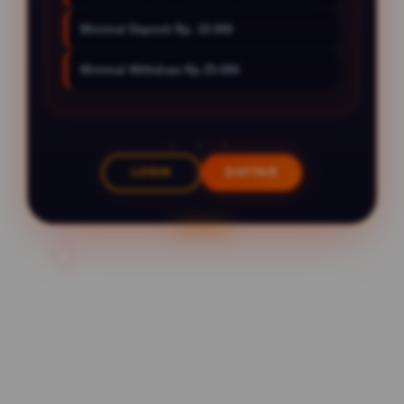
Minimal Deposit Rp. 10.000
Minimal Withdraw Rp 25.000
LOGIN
DAFTAR
Layer Popup Close
JEBOLTOTO: Link Situ
TOTO Slot Gacor Terpercaya
dan Bandar Togel Asia
Terpopuler