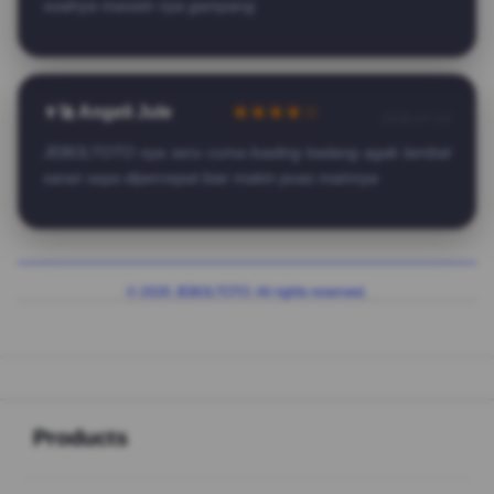
soalnya maxwin nya gampang
Angeli Jule
★★★★☆
2026-07-14
JEBOLTOTO nya seru cuma loading kadang agak lambat
saran saya dipercepat biar makin puas mainnya
© 2026 JEBOLTOTO. All rights reserved.
Buka
Footer Navigation
Products