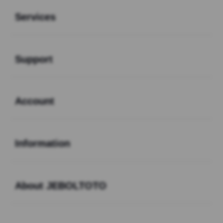
Buka
Services
Buka
Support
Buka
Account
Buka
Information
Buka
About JEBOLTOTO