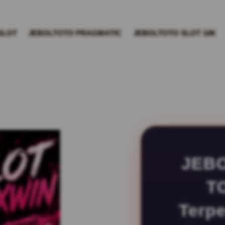
SLOT
JEBOLTOTO PRAGMATIC
JEBOLTOTO SLOT 10K
JEBO
T
Terp