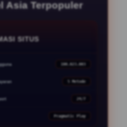
l Asia Terpopuler
MASI SITUS
ngguna
100.023.003
ayaran
5 Metode
ort
24/7
Pragmatic Play