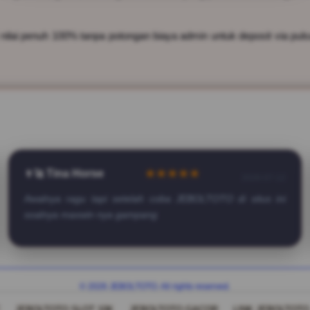
i nilai penuh 100% tanpa potongan biaya admin untuk deposit via pul
JEBOLTOTO
Tina Horse
★★★★★
2026-07-12
Awalnya ragu tapi setelah coba JEBOLTOTO di situs ini
soalnya maxwin nya gampang
© 2026 JEBOLTOTO. All rights reserved.
C
JEBOLTOTO SLOT 10K
JEBOLTOTO GACOR
LINK JEBOLTOTO