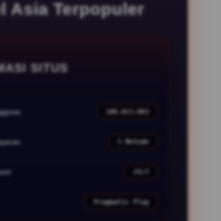
l Asia Terpopuler
MASI SITUS
ngguna
100.023.003
ayaran
5 Metode
ort
24/7
Pragmatic Play