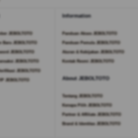
Information
mber JEBOLTOTO
Panduan Akses JEBOLTOTO
un Baru JEBOLTOTO
Panduan Pemula JEBOLTOTO
sword JEBOLTOTO
Aturan & Kebijakan JEBOLTOTO
ransaksi JEBOLTOTO
Kontak Resmi JEBOLTOTO
erifikasi JEBOLTOTO
About JEBOLTOTO
VIP JEBOLTOTO
Tentang JEBOLTOTO
Kenapa Pilih JEBOLTOTO
Partner & Affiliate JEBOLTOTO
Brand & Identitas JEBOLTOTO