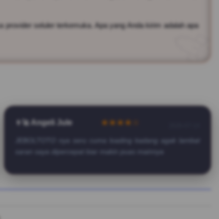
sa provider seluler terkemuka. Apa yang Anda kirim adalah apa
Angeli Jule
★★★★☆
2026-07-14
JEBOLTOTO nya seru cuma loading kadang agak lambat
saran saya dipercepat biar makin puas mainnya