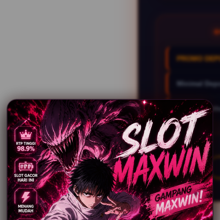
PROMO DEPO
Minimal Depo
Minimal Wit