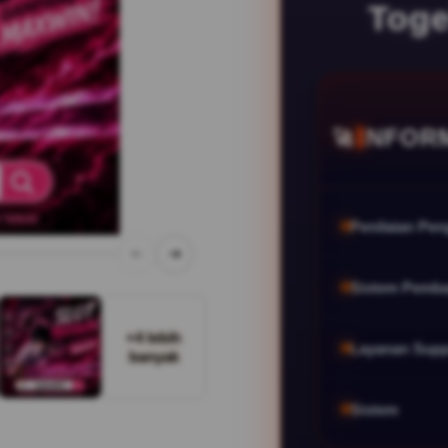
Toge
INFOR
Penilaian Pe
Sebelumnya
Berikutnya
Sistem Pemb
+4 lebih
Layanan Supp
banyak
Sistem