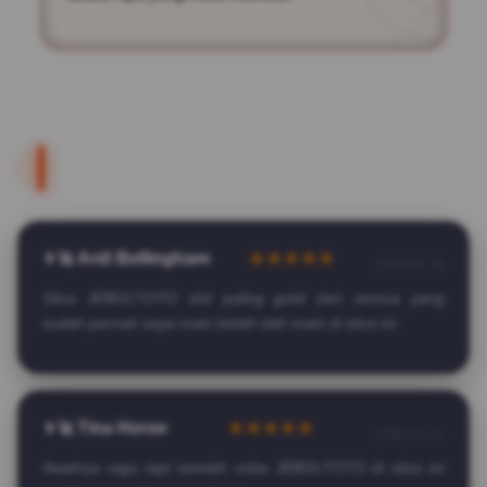
ULASAN TERBARU KOMUNITAS
JEBOLTOTO
Ardi Bellingham
★★★★★
2026-07-18
Situs JEBOLTOTO slot paling gokil dari semua yang
sudah pernah saya main betah dah main di situs ini
Tina Horse
★★★★★
2026-07-12
Awalnya ragu tapi setelah coba JEBOLTOTO di situs ini