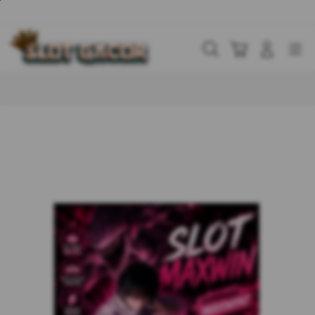
Skip
to
content
Cari
Troli
Login
Navigation
Buka Info Lebih Lanjut