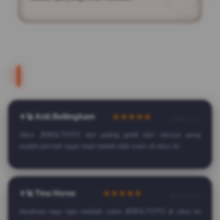
ULASAN TERBARU KOMUNITAS
JEBOLTOTO
Ardi Bellingham
★★★★★
2026-07-18
Situs JEBOLTOTO slot paling gokil dari semua yang
sudah pernah saya main betah dah main di situs ini
Tina Horse
★★★★★
2026-07-12
Awalnya ragu tapi setelah coba JEBOLTOTO di situs ini