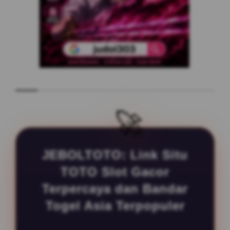
JEBOLTOTO: Link Situ
TOTO Slot Gacor
Terpercaya dan Bandar
Togel Asia Terpopuler