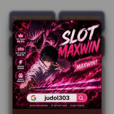
PENILAIAN PENGGUNA
SISTEM PEMBAYARAN
120.123.003
5 Metode
LAYANAN SUPPORT
SISTEM
24/7
Pragmatic Play
JEBOLTOTO
adalah bandar togel Asia terpopuler
dan link situs TOTO slot gacor terpercaya. Kami
menyediakan pasaran togel resmi terlengkap,
game slot online gampang menang, serta
transaksi aman dengan layanan online 24 jam
nonstop setiap hari!