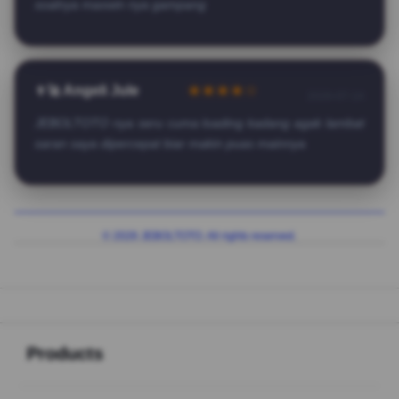
soalnya maxwin nya gampang
Angeli Jule
★★★★☆
2026-07-14
JEBOLTOTO nya seru cuma loading kadang agak lambat
saran saya dipercepat biar makin puas mainnya
© 2026 JEBOLTOTO. All rights reserved.
Buka
Footer Navigation
Products