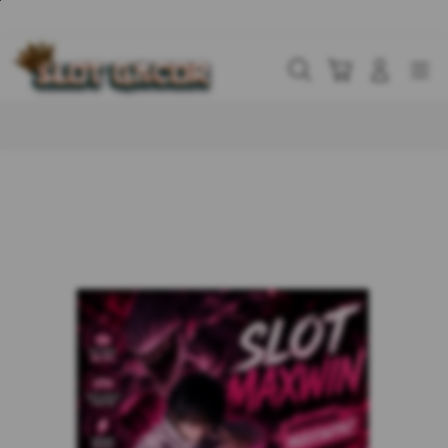
Skip
to
content
Cari
Troli
Login
Navigation
Buka Info Lebih Lanjut