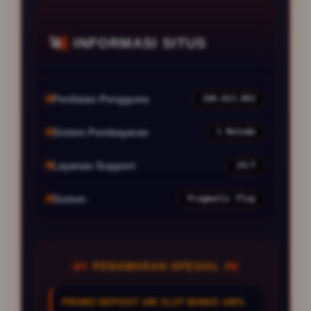
INFORMASI SITUS
Penilaian Pengguna
100.023.003
Sistem Pembayaran
5 Metode
Layanan Support
24/7
Sistem
Pragmatic Play
PENAWARAN SPESIAL
PROMO DEPOSIT 10K SLOT BONUS 100%