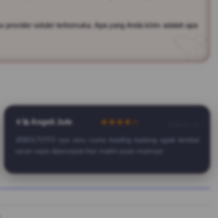
sa provider seluler terkemuka. Apa yang Anda kirim adalah apa
Angeli Jule
★★★★☆
2026-07-14
JEBOLTOTO nya seru cuma loading kadang agak lambat
saran saya dipercepat biar makin puas mainnya