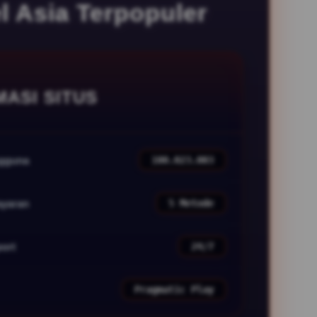
l Asia Terpopuler
MASI SITUS
ngguna
100.023.003
ayaran
5 Metode
ort
24/7
Pragmatic Play