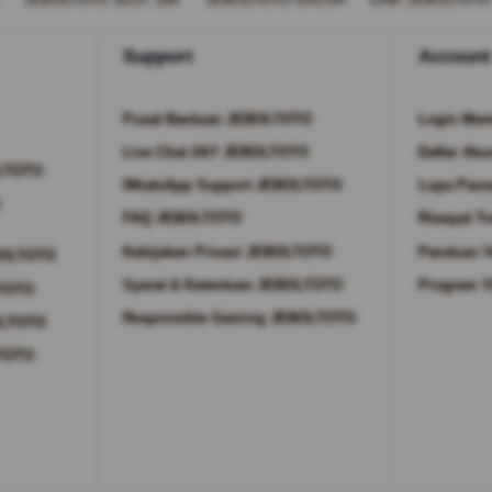
Support
Account
Pusat Bantuan JEBOLTOTO
Login Me
Live Chat 24/7 JEBOLTOTO
Daftar Ak
OLTOTO
WhatsApp Support JEBOLTOTO
Lupa Pas
k
FAQ JEBOLTOTO
Riwayat T
Kebijakan Privasi JEBOLTOTO
Panduan V
BOLTOTO
Syarat & Ketentuan JEBOLTOTO
Program 
LTOTO
Responsible Gaming JEBOLTOTO
OLTOTO
LTOTO