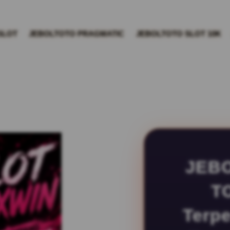
SLOT
JEBOLTOTO PRAGMATIC
JEBOLTOTO SLOT 10K
JEBO
T
Terp