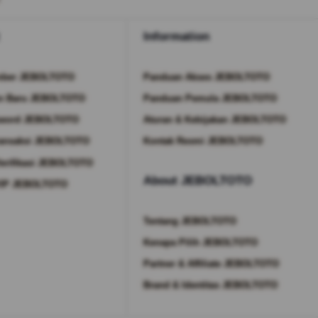
Information
mber JEBOLTOTO
Panduan Akses JEBOLTOTO
un Baru JEBOLTOTO
Panduan Pemula JEBOLTOTO
sword JEBOLTOTO
Aturan & Kebijakan JEBOLTOTO
ransaksi JEBOLTOTO
Kontak Resmi JEBOLTOTO
erifikasi JEBOLTOTO
About JEBOLTOTO
VIP JEBOLTOTO
Tentang JEBOLTOTO
Kenapa Pilih JEBOLTOTO
Partner & Affiliate JEBOLTOTO
Brand & Identitas JEBOLTOTO