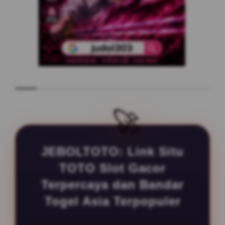
JEBOLTOTO: Link Situ
TOTO Slot Gacor
Terpercaya dan Bandar
Togel Asia Terpopuler