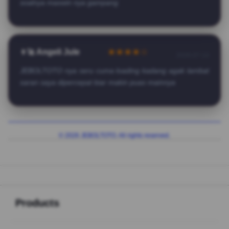
soalnya maxwin nya gampang
Angeli Jule
★★★★☆
2026-07-14
JEBOLTOTO nya seru cuma loading kadang agak lambat
saran saya dipercepat biar makin puas mainnya
© 2026 JEBOLTOTO. All rights reserved.
Buka
Footer Navigation
Products