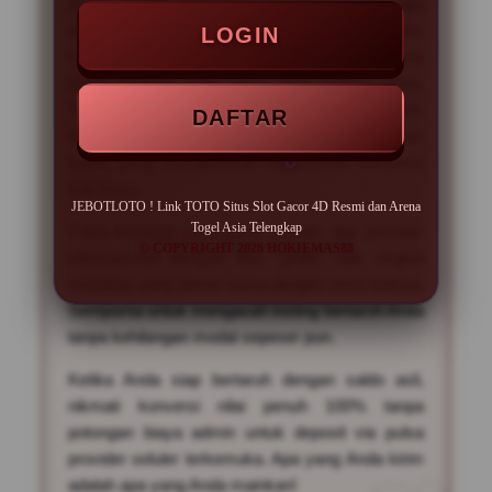
SLOT DEMO hadir sebagai solusi cerdas satu
atap untuk Anda! Kami menyediakan akses gratis
LOGIN
ke ribuan simulator mesin slot online terlengkap
untuk menguji pola, ritme, dan strategi Anda.
Tidak hanya sebagai tempat latihan, platform
DAFTAR
kami juga terintegrasi dengan gerbang taruhan
resmi yang menawarkan kemudahan transaksi
luar biasa.
JEBOTLOTO ! Link TOTO Situs Slot Gacor 4D Resmi dan Arena
Togel Asia Telengkap
Coba berbagai judul game populer dari provider
© COPYRIGHT 2026 HOKIEMAS88
internasional dengan fitur, grafik, dan tingkat
volatilitas yang persis sama dengan versi aslinya.
Sempurna untuk mengasah insting bertaruh Anda
tanpa kehilangan modal sepeser pun.
Ketika Anda siap bertaruh dengan saldo asli,
nikmati konversi nilai penuh 100% tanpa
potongan biaya admin untuk deposit via pulsa
provider seluler terkemuka. Apa yang Anda kirim
adalah apa yang Anda mainkan!