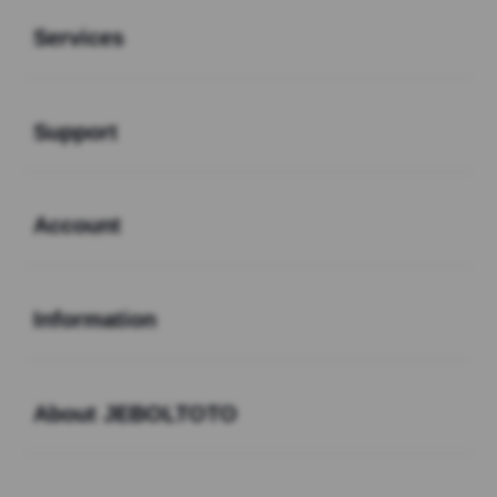
Buka
Services
Buka
Support
Buka
Account
Buka
Information
Buka
About JEBOLTOTO