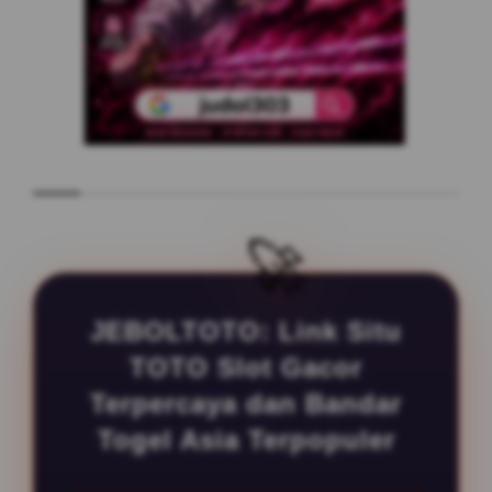
JEBOLTOTO: Link Situ
TOTO Slot Gacor
Terpercaya dan Bandar
Togel Asia Terpopuler