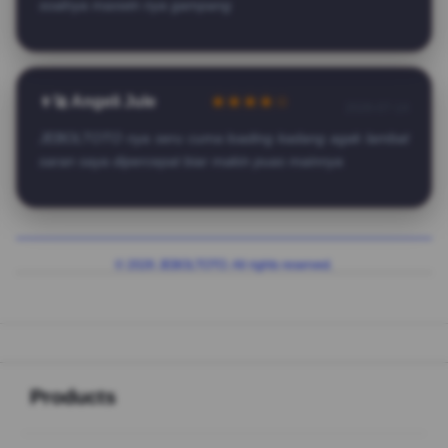
soalnya maxwin nya gampang
Angeli Jule
★★★★☆
2026-07-14
JEBOLTOTO nya seru cuma loading kadang agak lambat
saran saya dipercepat biar makin puas mainnya
© 2026 JEBOLTOTO. All rights reserved.
Buka
Footer Navigation
Products