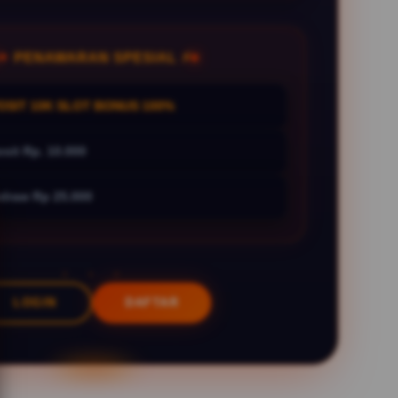
PENAWARAN SPESIAL
SIT 10K SLOT BONUS 100%
sit Rp. 10.000
hdraw Rp 25.000
LOGIN
DAFTAR