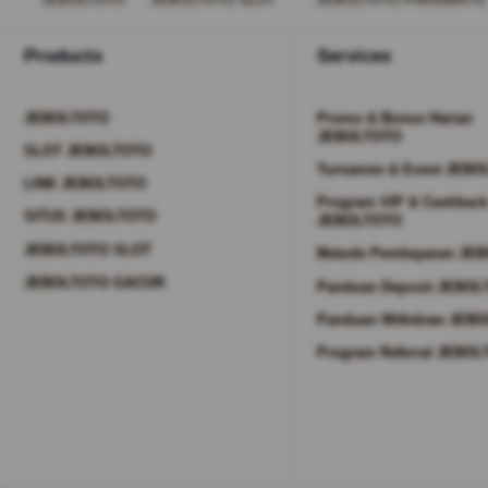
Footer Navigation
Products
Services
JEBOLTOTO
Promo & Bonus Harian
JEBOLTOTO
SLOT JEBOLTOTO
Turnamen & Event JEB
LINK JEBOLTOTO
Program VIP & Cashbac
SITUS JEBOLTOTO
JEBOLTOTO
JEBOLTOTO SLOT
Metode Pembayaran JE
JEBOLTOTO GACOR
Panduan Deposit JEBO
Panduan Withdraw JEB
Program Referral JEBO