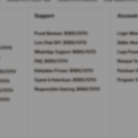
Support
Account
Pusat Bantuan JEBOLTOTO
Login Me
Live Chat 24/7 JEBOLTOTO
Daftar Ak
OLTOTO
WhatsApp Support JEBOLTOTO
Lupa Pas
k
FAQ JEBOLTOTO
Riwayat T
Kebijakan Privasi JEBOLTOTO
Panduan V
BOLTOTO
Syarat & Ketentuan JEBOLTOTO
Program 
LTOTO
Responsible Gaming JEBOLTOTO
OLTOTO
LTOTO