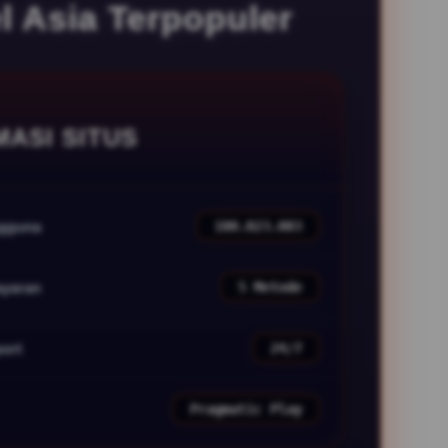
l Asia Terpopuler
MASI SITUS
ngguna
100.023.003
ayaran
5 Metode
ort
24/7
Pragmatic Play