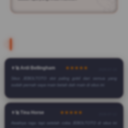
ULASAN TERBARU KOMUNITAS
JEBOLTOTO
Ardi Bellingham
★★★★★
2026-07-18
Situs JEBOLTOTO slot paling gokil dari semua yang
sudah pernah saya main betah dah main di situs ini
Tina Horse
★★★★★
2026-07-12
Awalnya ragu tapi setelah coba JEBOLTOTO di situs ini