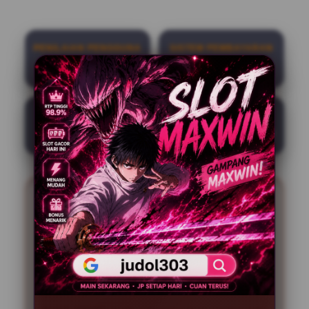
PENILAIAN PENGGUNA
SISTEM PEMBAYARAN
120.123.003
5 Metode
LAYANAN SUPPORT
SISTEM
24/7
Pragmatic Play
JEBOLTOTO
adalah bandar togel Asia terpopuler
dan link situs TOTO slot gacor terpercaya. Kami
menyediakan pasaran togel resmi terlengkap,
game slot online gampang menang, serta
transaksi aman dengan layanan online 24 jam
nonstop setiap hari!