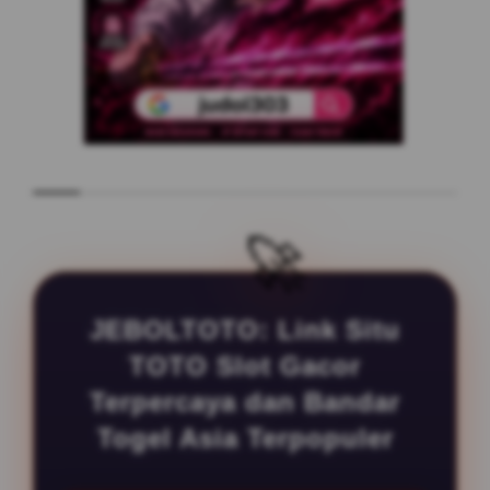
JEBOLTOTO: Link Situ
TOTO Slot Gacor
Terpercaya dan Bandar
Togel Asia Terpopuler