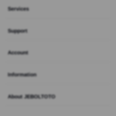
Buka
Services
Buka
Support
Buka
Account
Buka
Information
Buka
About JEBOLTOTO