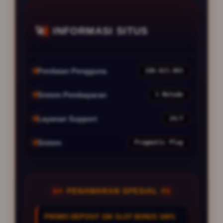
INFORMASI SITUS
Penilaian Pengguna
100.023.003
Sistem Pembayaran
5 Metode
Layanan Support
24/7
Sistem
Pragmatic Play
PENAWARAN SPESIAL
PROMO DEPOSIT 10K SLOT BONUS 100%