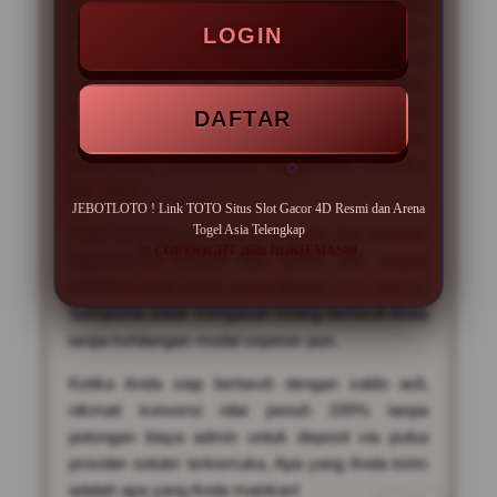
SLOT DEMO hadir sebagai solusi cerdas satu
atap untuk Anda! Kami menyediakan akses gratis
LOGIN
ke ribuan simulator mesin slot online terlengkap
untuk menguji pola, ritme, dan strategi Anda.
Tidak hanya sebagai tempat latihan, platform
DAFTAR
kami juga terintegrasi dengan gerbang taruhan
resmi yang menawarkan kemudahan transaksi
luar biasa.
JEBOTLOTO ! Link TOTO Situs Slot Gacor 4D Resmi dan Arena
Togel Asia Telengkap
Coba berbagai judul game populer dari provider
© COPYRIGHT 2026 HOKIEMAS88
internasional dengan fitur, grafik, dan tingkat
volatilitas yang persis sama dengan versi aslinya.
Sempurna untuk mengasah insting bertaruh Anda
tanpa kehilangan modal sepeser pun.
Ketika Anda siap bertaruh dengan saldo asli,
nikmati konversi nilai penuh 100% tanpa
potongan biaya admin untuk deposit via pulsa
provider seluler terkemuka. Apa yang Anda kirim
adalah apa yang Anda mainkan!