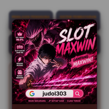
PENILAIAN PENGGUNA
SISTEM PEMBAYARAN
120.123.003
5 Metode
LAYANAN SUPPORT
SISTEM
24/7
Pragmatic Play
JEBOLTOTO
adalah bandar togel Asia terpopuler
dan link situs TOTO slot gacor terpercaya. Kami
menyediakan pasaran togel resmi terlengkap,
game slot online gampang menang, serta
transaksi aman dengan layanan online 24 jam
nonstop setiap hari!