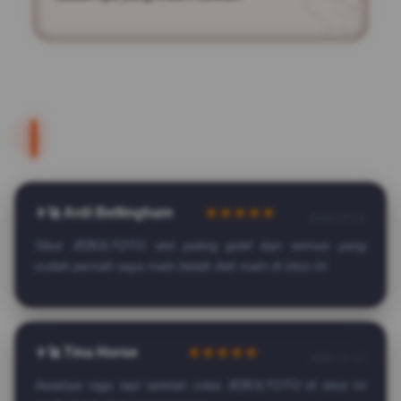
ULASAN TERBARU KOMUNITAS
JEBOLTOTO
Ardi Bellingham
★★★★★
2026-07-18
Situs JEBOLTOTO slot paling gokil dari semua yang
sudah pernah saya main betah dah main di situs ini
Tina Horse
★★★★★
2026-07-12
Awalnya ragu tapi setelah coba JEBOLTOTO di situs ini