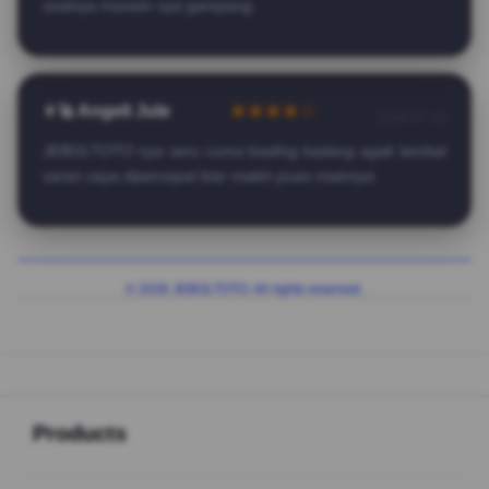
soalnya maxwin nya gampang
Angeli Jule
★★★★☆
2026-07-14
JEBOLTOTO nya seru cuma loading kadang agak lambat
saran saya dipercepat biar makin puas mainnya
© 2026 JEBOLTOTO. All rights reserved.
Buka
Footer Navigation
Products