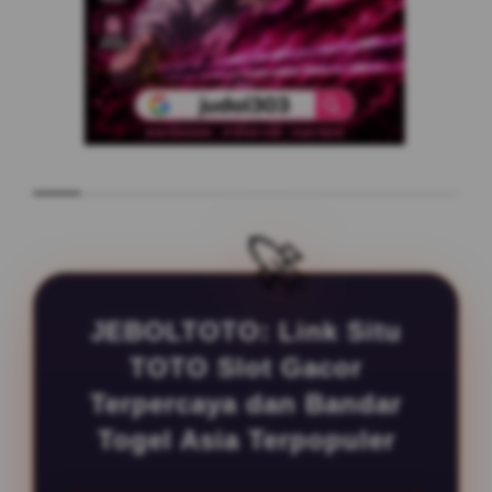
JEBOLTOTO: Link Situ
TOTO Slot Gacor
Terpercaya dan Bandar
Togel Asia Terpopuler