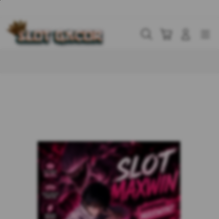
Skip
to
content
Cari
Troli
Login
Navigation
Buka Info Lebih Lanjut