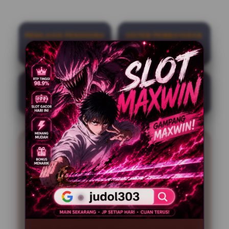
PENILAIAN PENGGUNA
SISTEM PEMBAYARAN
120.123.003
5 Metode
LAYANAN SUPPORT
SISTEM
24/7
Pragmatic Play
JEBOLTOTO
adalah bandar togel Asia terpopuler
dan link situs TOTO slot gacor terpercaya. Kami
menyediakan pasaran togel resmi terlengkap,
game slot online gampang menang, serta
transaksi aman dengan layanan online 24 jam
nonstop setiap hari!