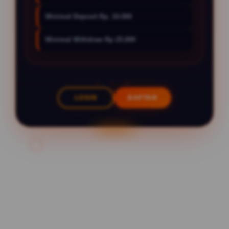
Minimal Deposit Rp. 10.000
Minimal Withdraw Rp 25.000
LOGIN
DAFTAR
Layer Popup Close
JEBOLTOTO: Link Situ
TOTO Slot Gacor Terpercaya
dan Bandar Togel Asia
Terpopuler