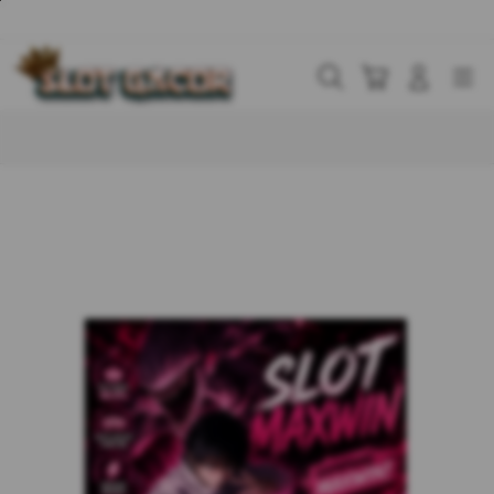
Skip
to
content
Cari
Troli
Login
Navigation
Buka Info Lebih Lanjut