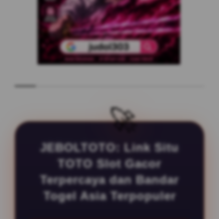
JEBOLTOTO: Link Situ
TOTO Slot Gacor
Terpercaya dan Bandar
Togel Asia Terpopuler