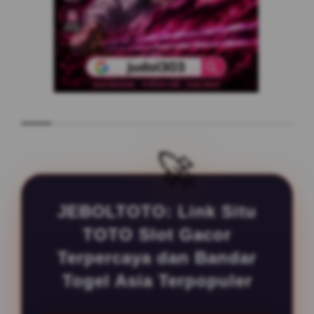
JEBOLTOTO: Link Situ
TOTO Slot Gacor
Terpercaya dan Bandar
Togel Asia Terpopuler