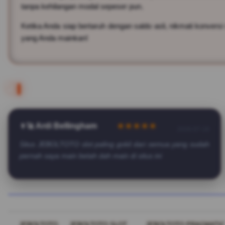
tanpa kehilangan modal sepeser pun.
Ketika Anda siap bertaruh dengan saldo asli, nikmati konvers
yang Anda mainkan!
ULASAN TERBARU KOMUNITAS 
Ardi Bellingham
★★★★★
2026-07-18
Situs JEBOLTOTO slot paling gokil dari semua yang sudah
pernah saya main betah dah main di situs ini
JEBOLTOTO
JEBOLTOTO SLOT
JEBOLTOTO PRAGMATI