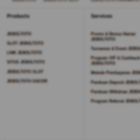
Footer Navigation
Products
Services
JEBOLTOTO
Promo & Bonus Harian
JEBOLTOTO
SLOT JEBOLTOTO
Turnamen & Event JEB
LINK JEBOLTOTO
Program VIP & Cashbac
SITUS JEBOLTOTO
JEBOLTOTO
JEBOLTOTO SLOT
Metode Pembayaran JE
JEBOLTOTO GACOR
Panduan Deposit JEBO
Panduan Withdraw JEB
Program Referral JEBO