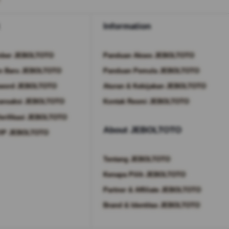
Information
mber JEBOLTOTO
Panduan Akses JEBOLTOTO
un Baru JEBOLTOTO
Panduan Pemula JEBOLTOTO
sword JEBOLTOTO
Aturan & Kebijakan JEBOLTOTO
ransaksi JEBOLTOTO
Kontak Resmi JEBOLTOTO
erifikasi JEBOLTOTO
About JEBOLTOTO
VIP JEBOLTOTO
Tentang JEBOLTOTO
Kenapa Pilih JEBOLTOTO
Partner & Affiliate JEBOLTOTO
Brand & Identitas JEBOLTOTO