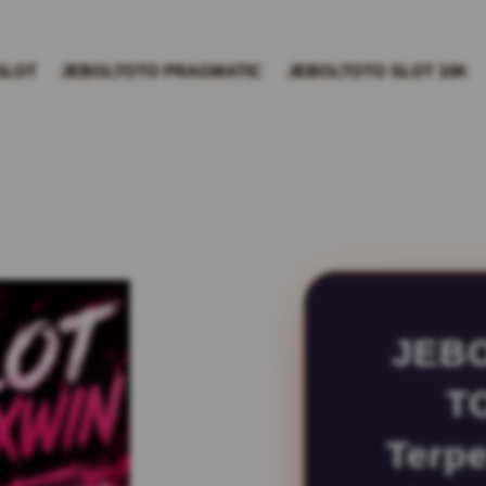
SLOT
JEBOLTOTO PRAGMATIC
JEBOLTOTO SLOT 10K
JEBO
T
Terp