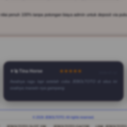
i nilai penuh 100% tanpa potongan biaya admin untuk deposit via pul
JEBOLTOTO
Tina Horse
★★★★★
2026-07-12
Awalnya ragu tapi setelah coba JEBOLTOTO di situs ini
soalnya maxwin nya gampang
© 2026 JEBOLTOTO. All rights reserved.
C
JEBOLTOTO SLOT 10K
JEBOLTOTO GACOR
LINK JEBOLTOTO