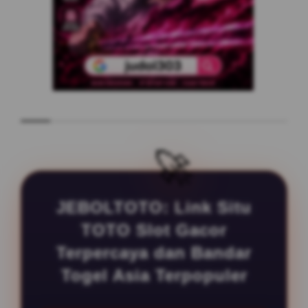
JEBOLTOTO: Link Situ
TOTO Slot Gacor
Terpercaya dan Bandar
Togel Asia Terpopuler