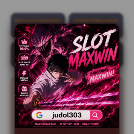
PENILAIAN PENGGUNA
SISTEM PEMBAYARAN
120.123.003
5 Metode
LAYANAN SUPPORT
SISTEM
24/7
Pragmatic Play
JEBOLTOTO
adalah bandar togel Asia terpopuler
dan link situs TOTO slot gacor terpercaya. Kami
menyediakan pasaran togel resmi terlengkap,
game slot online gampang menang, serta
transaksi aman dengan layanan online 24 jam
nonstop setiap hari!