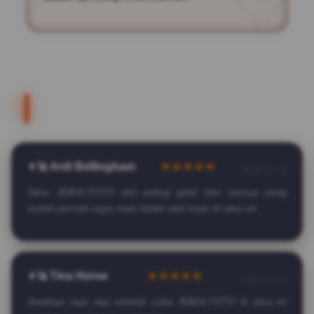
ULASAN TERBARU KOMUNITAS
JEBOLTOTO
Ardi Bellingham
★★★★★
2026-07-18
Situs JEBOLTOTO slot paling gokil dari semua yang
sudah pernah saya main betah dah main di situs ini
Tina Horse
★★★★★
2026-07-12
Awalnya ragu tapi setelah coba JEBOLTOTO di situs ini