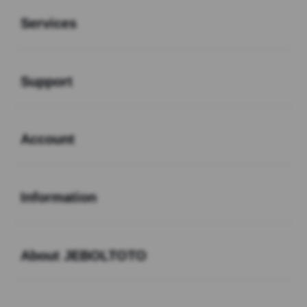
Buka
Services
Buka
Support
Buka
Account
Buka
Information
Buka
About JEBOLTOTO