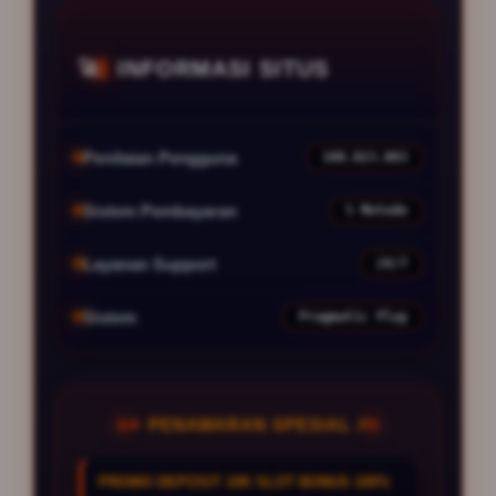
INFORMASI SITUS
Penilaian Pengguna
100.023.003
Sistem Pembayaran
5 Metode
Layanan Support
24/7
Sistem
Pragmatic Play
PENAWARAN SPESIAL
PROMO DEPOSIT 10K SLOT BONUS 100%