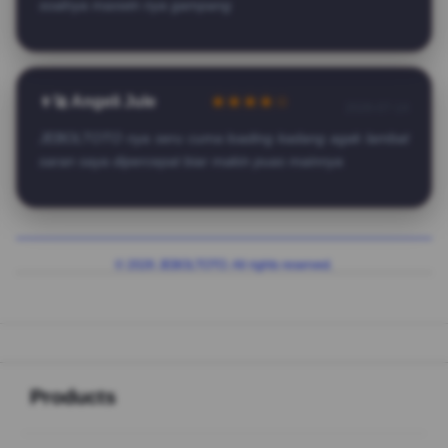
soalnya maxwin nya gampang
Angeli Jule
★★★★☆
2026-07-14
JEBOLTOTO nya seru cuma loading kadang agak lambat
saran saya dipercepat biar makin puas mainnya
© 2026 JEBOLTOTO. All rights reserved.
Buka
Footer Navigation
Products