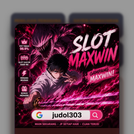
PENILAIAN PENGGUNA
SISTEM PEMBAYARAN
120.123.003
5 Metode
LAYANAN SUPPORT
SISTEM
24/7
Pragmatic Play
JEBOLTOTO
adalah bandar togel Asia terpopuler
dan link situs TOTO slot gacor terpercaya. Kami
menyediakan pasaran togel resmi terlengkap,
game slot online gampang menang, serta
transaksi aman dengan layanan online 24 jam
nonstop setiap hari!