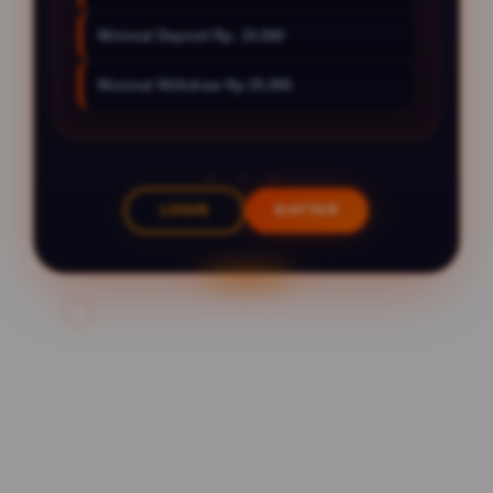
Minimal Deposit Rp. 10.000
Minimal Withdraw Rp 25.000
LOGIN
DAFTAR
Layer Popup Close
JEBOLTOTO: Link Situ
TOTO Slot Gacor Terpercaya
dan Bandar Togel Asia
Terpopuler