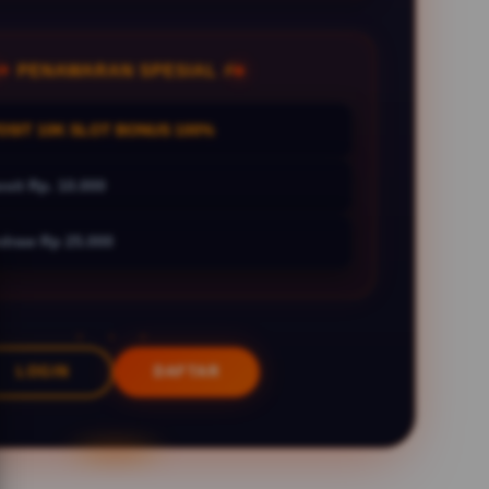
PENAWARAN SPESIAL
SIT 10K SLOT BONUS 100%
sit Rp. 10.000
hdraw Rp 25.000
LOGIN
DAFTAR