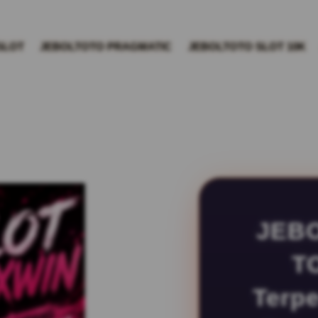
SLOT
JEBOLTOTO PRAGMATIC
JEBOLTOTO SLOT 10K
JEBO
T
Terp