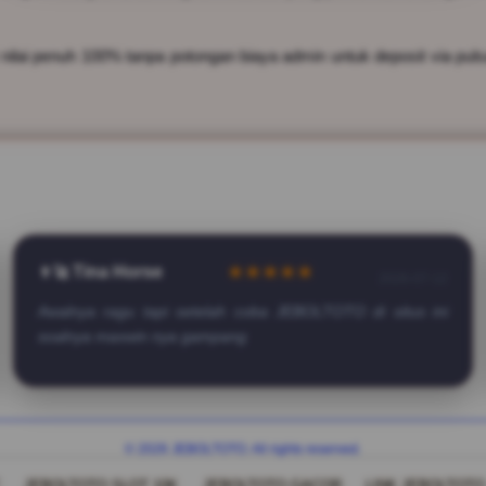
i nilai penuh 100% tanpa potongan biaya admin untuk deposit via pul
JEBOLTOTO
Tina Horse
★★★★★
2026-07-12
Awalnya ragu tapi setelah coba JEBOLTOTO di situs ini
soalnya maxwin nya gampang
© 2026 JEBOLTOTO. All rights reserved.
C
JEBOLTOTO SLOT 10K
JEBOLTOTO GACOR
LINK JEBOLTOTO