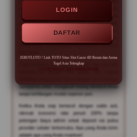
SLOT DEMO hadir sebagai solusi cerdas satu
atap untuk Anda! Kami menyediakan akses gratis
LOGIN
ke ribuan simulator mesin slot online terlengkap
untuk menguji pola, ritme, dan strategi Anda.
Tidak hanya sebagai tempat latihan, platform
DAFTAR
kami juga terintegrasi dengan gerbang taruhan
resmi yang menawarkan kemudahan transaksi
luar biasa.
JEBOTLOTO ! Link TOTO Situs Slot Gacor 4D Resmi dan Arena
Togel Asia Telengkap
Coba berbagai judul game populer dari provider
© COPYRIGHT 2026 HOKIEMAS88
internasional dengan fitur, grafik, dan tingkat
volatilitas yang persis sama dengan versi aslinya.
Sempurna untuk mengasah insting bertaruh Anda
tanpa kehilangan modal sepeser pun.
Ketika Anda siap bertaruh dengan saldo asli,
nikmati konversi nilai penuh 100% tanpa
potongan biaya admin untuk deposit via pulsa
provider seluler terkemuka. Apa yang Anda kirim
adalah apa yang Anda mainkan!