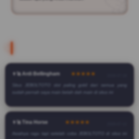
ULASAN TERBARU KOMUNITAS
JEBOLTOTO
Ardi Bellingham
★★★★★
2026-07-18
Situs JEBOLTOTO slot paling gokil dari semua yang
sudah pernah saya main betah dah main di situs ini
Tina Horse
★★★★★
2026-07-12
Awalnya ragu tapi setelah coba JEBOLTOTO di situs ini