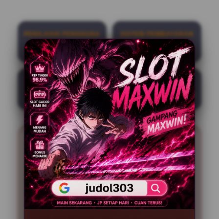
PENILAIAN PENGGUNA
SISTEM PEMBAYARAN
120.123.003
5 Metode
LAYANAN SUPPORT
SISTEM
24/7
Pragmatic Play
JEBOLTOTO
adalah bandar togel Asia terpopuler
dan link situs TOTO slot gacor terpercaya. Kami
menyediakan pasaran togel resmi terlengkap,
game slot online gampang menang, serta
transaksi aman dengan layanan online 24 jam
nonstop setiap hari!