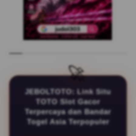
JEBOLTOTO: Link Situ
TOTO Slot Gacor
Terpercaya dan Bandar
Togel Asia Terpopuler