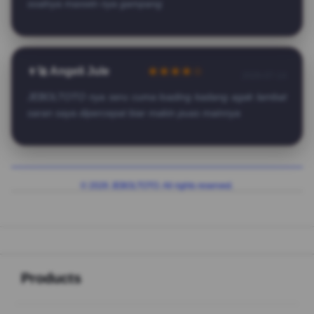
soalnya maxwin nya gampang
Angeli Jule
★★★★☆
2026-07-14
JEBOLTOTO nya seru cuma loading kadang agak lambat
saran saya dipercepat biar makin puas mainnya
© 2026 JEBOLTOTO. All rights reserved.
Buka
Footer Navigation
Products