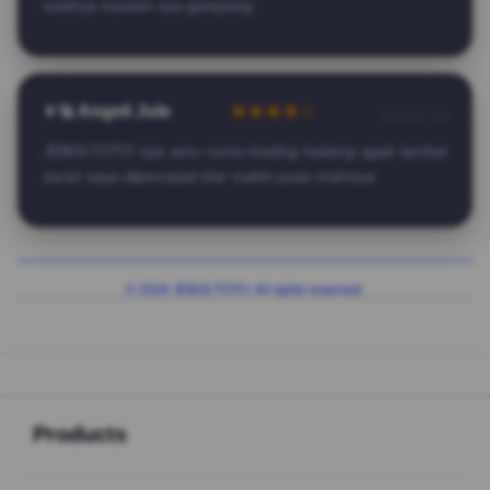
soalnya maxwin nya gampang
Angeli Jule
★★★★☆
2026-07-14
JEBOLTOTO nya seru cuma loading kadang agak lambat
saran saya dipercepat biar makin puas mainnya
© 2026 JEBOLTOTO. All rights reserved.
Buka
Footer Navigation
Products