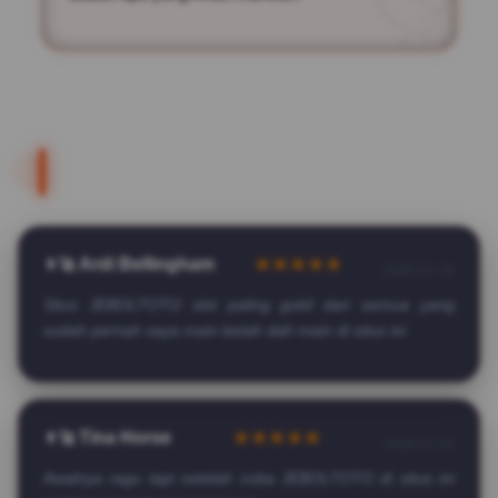
ULASAN TERBARU KOMUNITAS
JEBOLTOTO
Ardi Bellingham
★★★★★
2026-07-18
Situs JEBOLTOTO slot paling gokil dari semua yang
sudah pernah saya main betah dah main di situs ini
Tina Horse
★★★★★
2026-07-12
Awalnya ragu tapi setelah coba JEBOLTOTO di situs ini