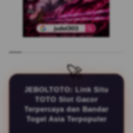
JEBOLTOTO: Link Situ
TOTO Slot Gacor
Terpercaya dan Bandar
Togel Asia Terpopuler