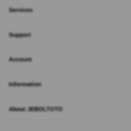
Buka
Services
Buka
Support
Buka
Account
Buka
Information
Buka
About JEBOLTOTO