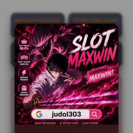
PENILAIAN PENGGUNA
SISTEM PEMBAYARAN
120.123.003
5 Metode
LAYANAN SUPPORT
SISTEM
24/7
Pragmatic Play
JEBOLTOTO
adalah bandar togel Asia terpopuler
dan link situs TOTO slot gacor terpercaya. Kami
menyediakan pasaran togel resmi terlengkap,
game slot online gampang menang, serta
transaksi aman dengan layanan online 24 jam
nonstop setiap hari!