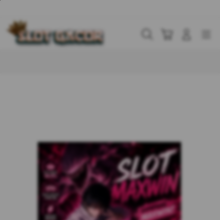
Skip
to
content
Cari
Troli
Login
Navigation
Buka Info Lebih Lanjut