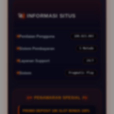
INFORMASI SITUS
Penilaian Pengguna
100.023.003
Sistem Pembayaran
5 Metode
Layanan Support
24/7
Sistem
Pragmatic Play
PENAWARAN SPESIAL
PROMO DEPOSIT 10K SLOT BONUS 100%