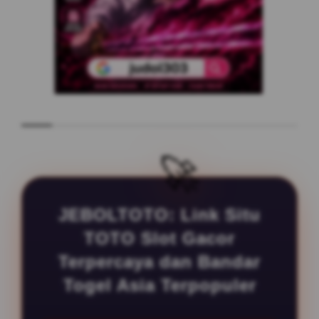
JEBOLTOTO: Link Situ
TOTO Slot Gacor
Terpercaya dan Bandar
Togel Asia Terpopuler