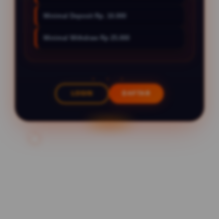
Minimal Deposit Rp. 10.000
Minimal Withdraw Rp 25.000
LOGIN
DAFTAR
Layer Popup Close
JEBOLTOTO: Link Situ
TOTO Slot Gacor Terpercaya
dan Bandar Togel Asia
Terpopuler