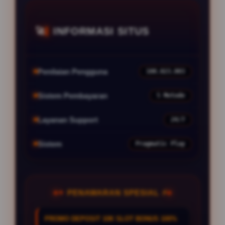
INFORMASI SITUS
Penilaian Pengguna
100.023.003
Sistem Pembayaran
5 Metode
Layanan Support
24/7
Sistem
Pragmatic Play
PENAWARAN SPESIAL
PROMO DEPOSIT 10K SLOT BONUS 100%