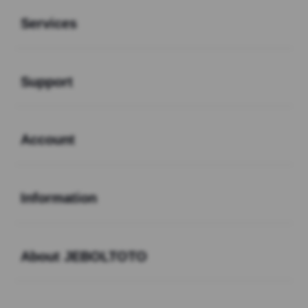
Buka
Services
Buka
Support
Buka
Account
Buka
Information
Buka
About JEBOLTOTO