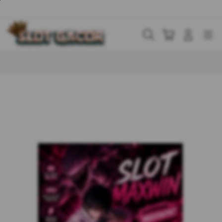
Skip
to
content
Cari
Troli
Login
Navigation
Buka Info Lebih Lanjut