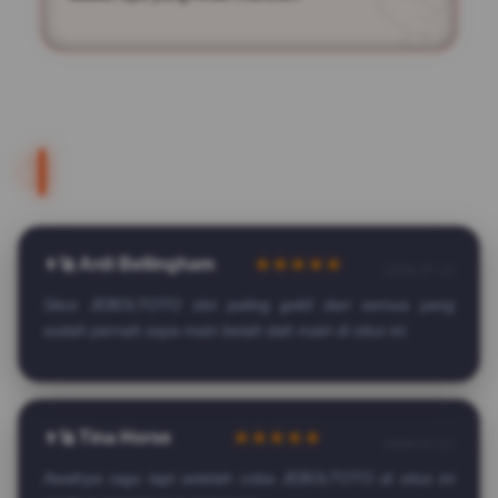
ULASAN TERBARU KOMUNITAS
JEBOLTOTO
Ardi Bellingham
★★★★★
2026-07-18
Situs JEBOLTOTO slot paling gokil dari semua yang
sudah pernah saya main betah dah main di situs ini
Tina Horse
★★★★★
2026-07-12
Awalnya ragu tapi setelah coba JEBOLTOTO di situs ini