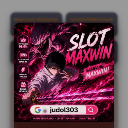
PENILAIAN PENGGUNA
SISTEM PEMBAYARAN
120.123.003
5 Metode
LAYANAN SUPPORT
SISTEM
24/7
Pragmatic Play
JEBOLTOTO
adalah bandar togel Asia terpopuler
dan link situs TOTO slot gacor terpercaya. Kami
menyediakan pasaran togel resmi terlengkap,
game slot online gampang menang, serta
transaksi aman dengan layanan online 24 jam
nonstop setiap hari!