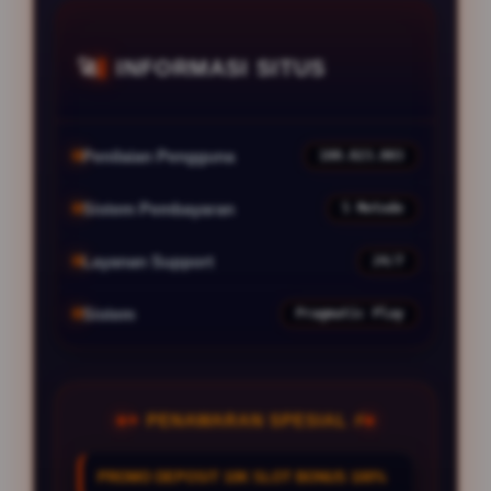
INFORMASI SITUS
Penilaian Pengguna
100.023.003
Sistem Pembayaran
5 Metode
Layanan Support
24/7
Sistem
Pragmatic Play
PENAWARAN SPESIAL
PROMO DEPOSIT 10K SLOT BONUS 100%