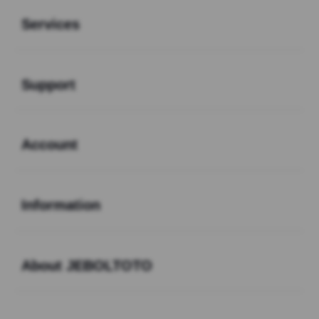
Buka
Services
Buka
Support
Buka
Account
Buka
Information
Buka
About JEBOLTOTO