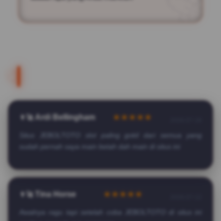
ULASAN TERBARU KOMUNITAS
JEBOLTOTO
Ardi Bellingham
★★★★★
2026-07-18
Situs JEBOLTOTO slot paling gokil dari semua yang
sudah pernah saya main betah dah main di situs ini
Tina Horse
★★★★★
2026-07-12
Awalnya ragu tapi setelah coba JEBOLTOTO di situs ini