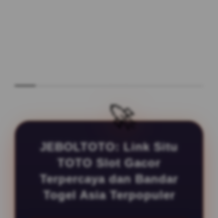
JEBOLTOTO: Link Situ
TOTO Slot Gacor
Terpercaya dan Bandar
Togel Asia Terpopuler