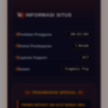
INFORMASI SITUS
Penilaian Pengguna
100.023.003
Sistem Pembayaran
5 Metode
Layanan Support
24/7
Sistem
Pragmatic Play
PENAWARAN SPESIAL
PROMO DEPOSIT 10K SLOT BONUS 100%