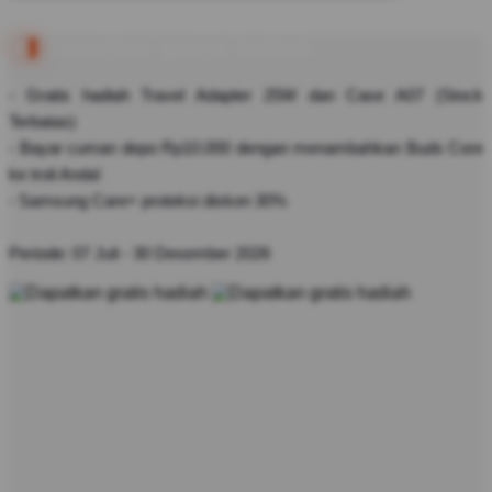
Dapatkan gratis hadiah
- Gratis hadiah Travel Adapter 25W dan Case A07 (Stock
Terbatas)
- Bayar cuman depo Rp10.000 dengan menambahkan Buds Core
ke troli Anda!
- Samsung Care+ proteksi diskon 30%
Periode: 07 Juli - 30 Desember 2026