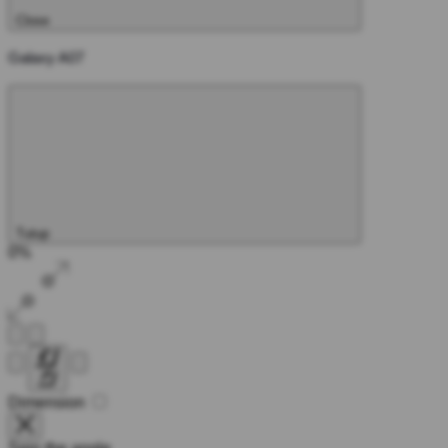
Close
Galaxy A07
Tutup
0%
Dimension