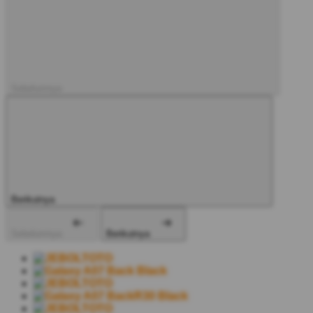
Sebelumnya
Berikutnya
Sebelumnya
Berikutnya