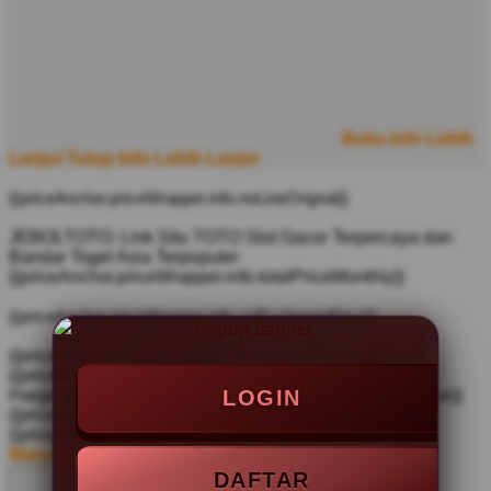
Buka Info Lebih
Lanjut
Tutup Info Lebih Lanjut
{{priceAnchor.priceWrapper.info.noLineOrignal}}
JEBOLTOTO: Link Situ TOTO Slot Gacor Terpercaya dan
Bandar Togel Asia Terpopuler
{{priceAnchor.priceWrapper.info.totalPriceMonthly}}
{{priceAnchor.priceWrapper.info.ceExchangePrice}}
{{priceAnchor.priceWrapper.info.orignalPriceAddText}}
{{priceAnchor.priceWrapper.info.lowestWasPricetext}}
Harga awal:
{{priceAnchor.priceWrapper.info.orignalPrice}}
LOGIN
{{priceAnchor.priceWrapper.info.savePrice}}
{{priceAnchor.priceWrapper.info.disclaimer}}
Masuk
Daftar
DAFTAR