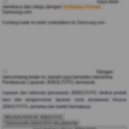
Saya telah
membaca dan setuju dengan
Kebijakan Privasi
Samsung.com
Centang kotak ini untuk melanjutkan ke Samsung.com.
Dengan
mencentang kotak ini, berarti saya bersedia menerima
Pembaruan Layanan JEBOLTOTO, termasuk:
Layanan dan informasi pemasaran JEBOLTOTO, berikut produk
baru dan pengumuman layanan serta penawaran khusus
JEBOLTOTO, peristiwa dan buletin berkalanya.
MELANJUTKAN KE JEBOLTOTO
TINGGALKAN JEBOLTOTO HALAMAN INI