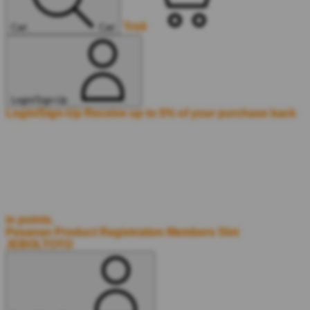
Troli
Cari
Cari
Login/Sign-Up
Login/Sign-Up
Receive up to 5% of your purchase back
in points.
Pesanan
Product Registration
Members
Slot
JEBOLTOTO