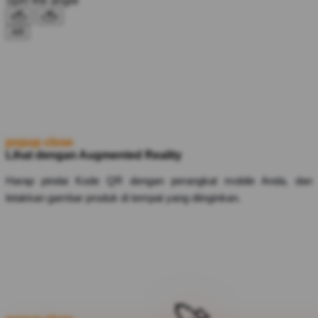
Spin the angle
AR
popup close
Lihat dengan Augmented Reality
Harap pindai Kode QR dengan perangkat mobile Anda, dan
letakkan gambar produk di tempat yang diinginkan.