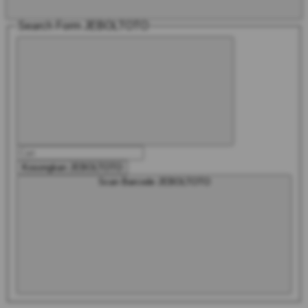
Search Form JEBOLTOTO
Kosongkan JEBOLTOTO
Scan Barcode JEBOLTOTO