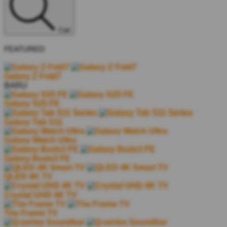
Cari
FEATURED
Galaxy Z Fold7
BARU
Galaxy S25 FE
Galaxy Tab S11
Galaxy Watch Ultra
Galaxy Buds3 FE
QLED 4K TV
Crystal UHD 4K TV
The Frame TV