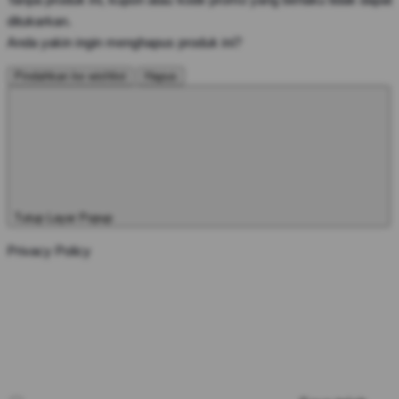
ditukarkan.
Anda yakin ingin menghapus produk ini?
Pindahkan ke wishlist
Hapus
Tutup Layar Popup
Privacy Policy