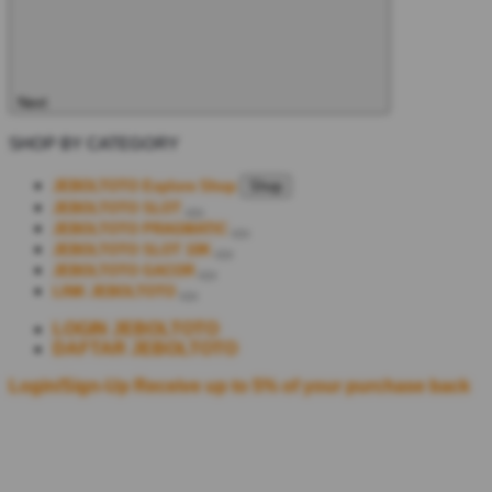
Next
SHOP BY CATEGORY
JEBOLTOTO
Explore Shop
Shop
JEBOLTOTO SLOT
JEBOLTOTO PRAGMATIC
JEBOLTOTO SLOT 10K
JEBOLTOTO GACOR
LINK JEBOLTOTO
LOGIN JEBOLTOTO
DAFTAR JEBOLTOTO
Login/Sign-Up
Receive up to 5% of your purchase back