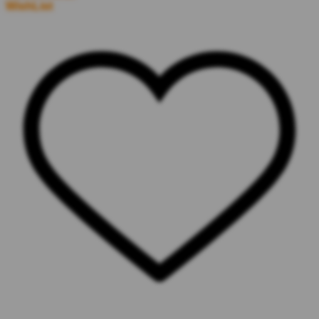
WishList