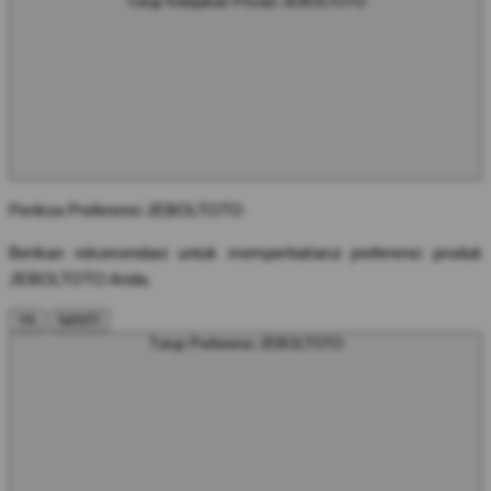
Tutup Kebijakan Privasi JEBOLTOTO
Periksa Preferensi JEBOLTOTO
Berikan rekomendasi untuk memperbaharui preferensi produk
JEBOLTOTO Anda.
YA
NANTI
Tutup Preferensi JEBOLTOTO