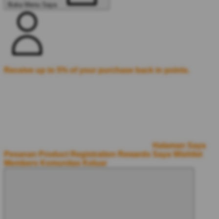
Buka Menu Saya
Receive up to 5% of your purchase back in points.
Halaman Saya
Pesanan
Product Registration
Rewards Saya
Wishlist
Members
Komunitas
Keluar