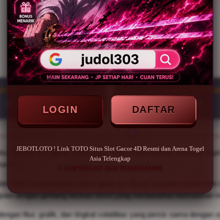
OTO Slot Gacor Terpercay
Terpopuler
ISTEM PEMBAYARAN
LAYANAN SUPPOR
5 Metode
24/7
LOGIN
DAFTAR
JEBOTLOTO ! Link TOTO Situs Slot Gacor 4D Resmi dan Arena Togel
 situs TOTO slot gacor terpercaya. Kami menyediakan pasaran toge
Asia Telengkap
ari!
© COPYRIGHT 2026 HOKIEMAS88
 Kami menyediakan akses gratis ke ribuan simulator mesin slot onl
ntegrasi dengan gerbang taruhan resmi yang menawarkan kemudahan tr
dengan fitur, grafik, dan tingkat volatilitas yang persis sama denga