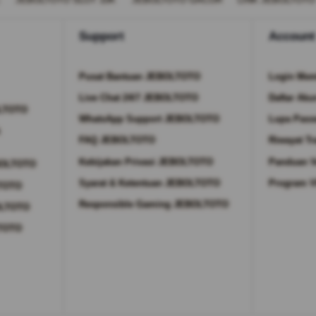
Support
Account
Pusat Bantuan JEBOLTOTO
Login Me
Live Chat 24/7 JEBOLTOTO
Daftar Ak
OLTOTO
WhatsApp Support JEBOLTOTO
Lupa Pas
k
FAQ JEBOLTOTO
Riwayat T
Kebijakan Privasi JEBOLTOTO
Panduan V
BOLTOTO
Syarat & Ketentuan JEBOLTOTO
Program 
LTOTO
Responsible Gaming JEBOLTOTO
OLTOTO
LTOTO