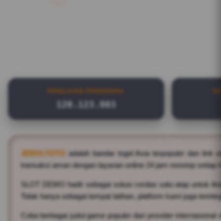
Layer Popup Close
JEBOLTOTO: Link Situ T
PENILAIAN PENGGUNA
S
120.123.003
JEBOLTOTO
adalah bandar togel Asia terpopuler dan link
transaksi aman dengan layanan online 24 jam nonstop setiap h
SLOT DEMO hadir sebagai solusi cerdas satu atap untuk Anda!
Tidak hanya sebagai tempat latihan, platform kami juga teri
Coba berbagai judul game populer dari provider internasional 