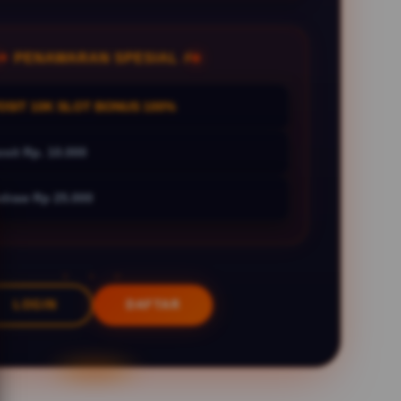
PENAWARAN SPESIAL
SIT 10K SLOT BONUS 100%
sit Rp. 10.000
hdraw Rp 25.000
LOGIN
DAFTAR