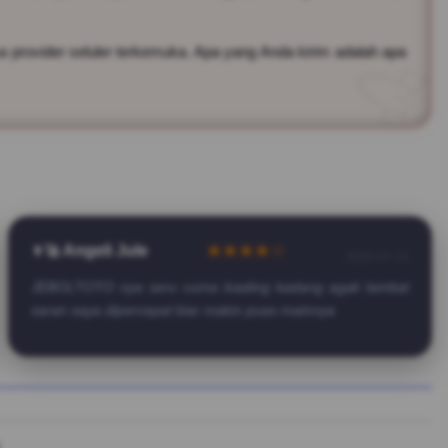
sa provider seluler terkemuka. Apa yang Anda kirim adalah apa
Angeli Jule
★★★★☆
2026-07-14
JEBOLTOTO nya seru cuma loading kadang agak lambat
saran saya dipercepat biar makin puas mainnya