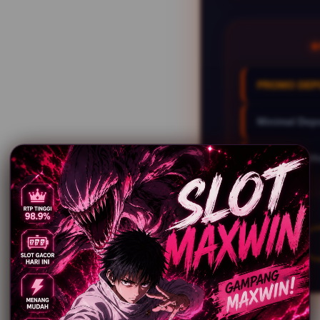
PROMO DEPO
Minimal Depo
Minimal Wit