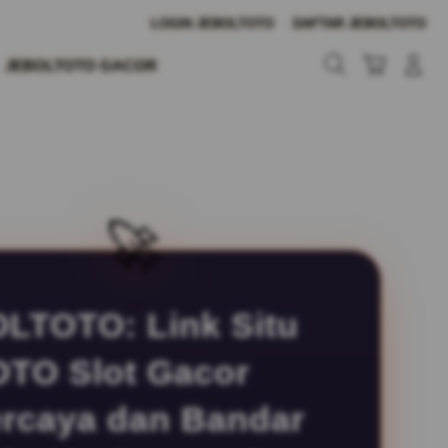
LOGIN JEBOLTOTO
DAFTAR JEBOLTOTO
Cari
Troli
Login/Sign-Up
JEBOLTOTO GACOR
Cari
LTOTO: Link Situ
OTO Slot Gacor
ercaya dan Bandar