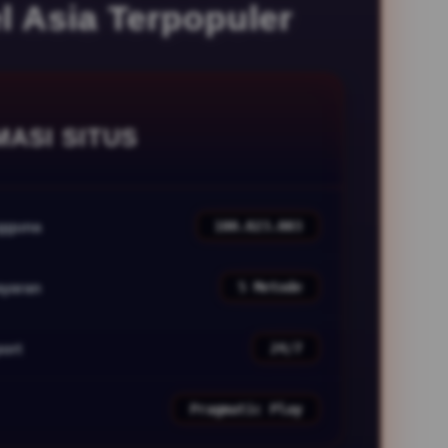
l Asia Terpopuler
MASI SITUS
ngguna
100.023.003
ayaran
5 Metode
ort
24/7
Pragmatic Play