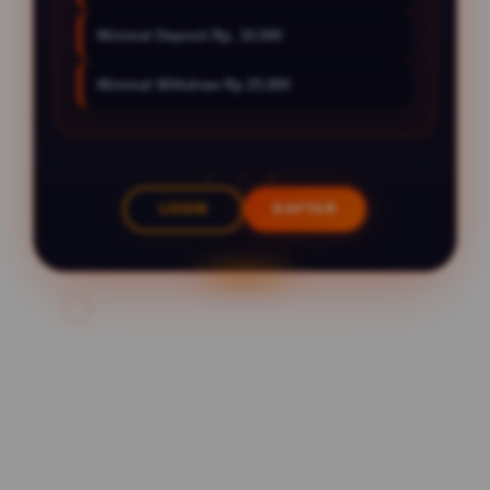
Minimal Deposit Rp. 10.000
Minimal Withdraw Rp 25.000
LOGIN
DAFTAR
Layer Popup Close
JEBOLTOTO: Link Situ
TOTO Slot Gacor Terpercaya
dan Bandar Togel Asia
Terpopuler