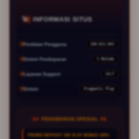
INFORMASI SITUS
Penilaian Pengguna
100.023.003
Sistem Pembayaran
5 Metode
Layanan Support
24/7
Sistem
Pragmatic Play
PENAWARAN SPESIAL
PROMO DEPOSIT 10K SLOT BONUS 100%