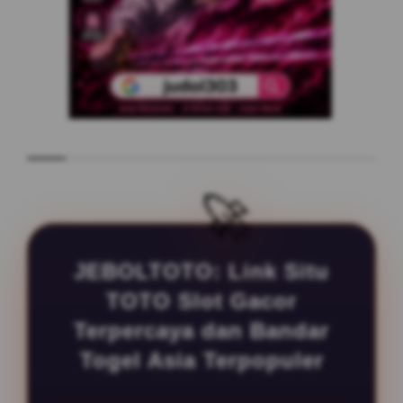
JEBOLTOTO: Link Situ
TOTO Slot Gacor
Terpercaya dan Bandar
Togel Asia Terpopuler