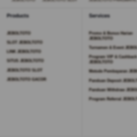
Footer Navigation
Products
Services
JEBOLTOTO
Promo & Bonus Harian
JEBOLTOTO
SLOT JEBOLTOTO
Turnamen & Event JEB
LINK JEBOLTOTO
Program VIP & Cashbac
SITUS JEBOLTOTO
JEBOLTOTO
JEBOLTOTO SLOT
Metode Pembayaran JE
JEBOLTOTO GACOR
Panduan Deposit JEBO
Panduan Withdraw JEB
Program Referral JEBO