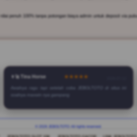
i nilai penuh 100% tanpa potongan biaya admin untuk deposit via pul
JEBOLTOTO
Tina Horse
★★★★★
2026-07-12
Awalnya ragu tapi setelah coba JEBOLTOTO di situs ini
soalnya maxwin nya gampang
© 2026 JEBOLTOTO. All rights reserved.
C
JEBOLTOTO SLOT 10K
JEBOLTOTO GACOR
LINK JEBOLTOTO