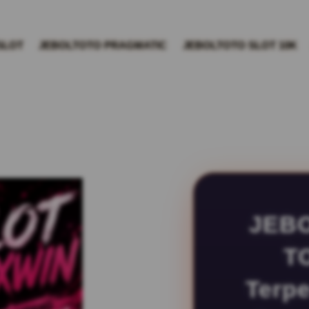
SLOT
JEBOLTOTO PRAGMATIC
JEBOLTOTO SLOT 10K
JEBO
T
Terp