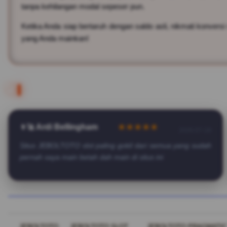
tanpa kehilangan modal sepeser pun.
Ketika Anda siap bertaruh dengan saldo asli, nikmati konvers
yang Anda mainkan!
ULASAN TERBARU KOMUNITAS 
Ardi Bellingham
★★★★★
2026-07-18
Situs JEBOLTOTO slot paling gokil dari semua yang sudah
pernah saya main betah dah main di situs ini
JEBOLTOTO
JEBOLTOTO SLOT
JEBOLTOTO PRAGMATI