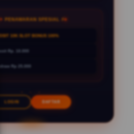
PENAWARAN SPESIAL
SIT 10K SLOT BONUS 100%
sit Rp. 10.000
hdraw Rp 25.000
LOGIN
DAFTAR