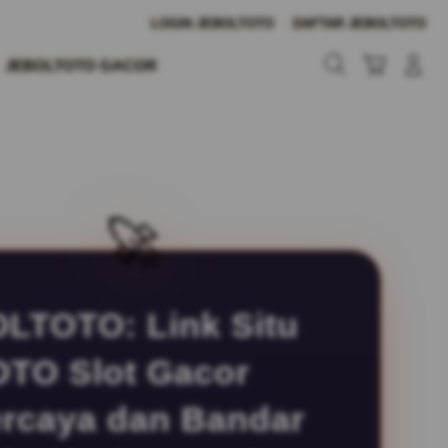
LOGIN JEBOLTOTO
DAFTAR JEBOLTOTO
Cari
Troli
Login/Sign-Up
JEBOLTOTO GACOR
Cari
LTOTO: Link Situ
OTO Slot Gacor
ercaya dan Bandar