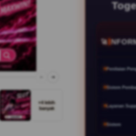
Toge
INFOR
Penilaian Pe
Sebelumnya
Berikutnya
Sistem Pemb
+4 lebih
Layanan Supp
banyak
Sistem