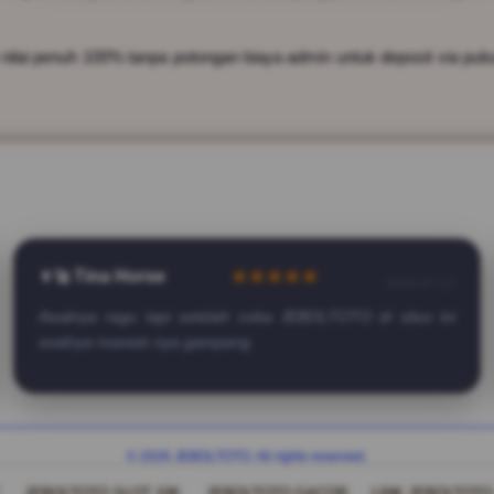
i nilai penuh 100% tanpa potongan biaya admin untuk deposit via pul
JEBOLTOTO
Tina Horse
★★★★★
2026-07-12
Awalnya ragu tapi setelah coba JEBOLTOTO di situs ini
soalnya maxwin nya gampang
© 2026 JEBOLTOTO. All rights reserved.
C
JEBOLTOTO SLOT 10K
JEBOLTOTO GACOR
LINK JEBOLTOTO