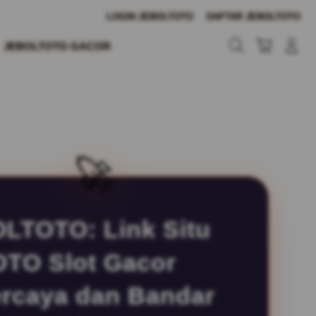
LOGIN JEBOLTOTO
DAFTAR JEBOLTOTO
Cari
Troli
Login/Sign-Up
JEBOLTOTO GACOR
Cari
LTOTO: Link Situ
OTO Slot Gacor
ercaya dan Bandar