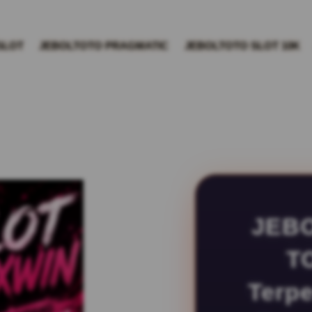
SLOT
JEBOLTOTO PRAGMATIC
JEBOLTOTO SLOT 10K
JEBO
T
Terp