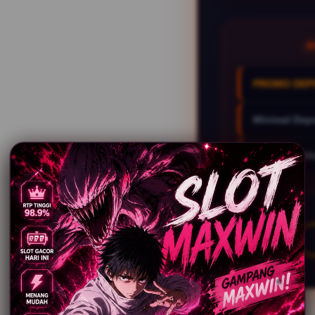
PROMO DEPO
Minimal Depo
Minimal Wit