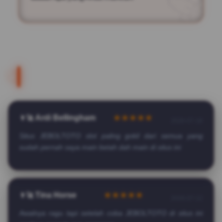
ULASAN TERBARU KOMUNITAS
JEBOLTOTO
Ardi Bellingham
★★★★★
2026-07-18
Situs JEBOLTOTO slot paling gokil dari semua yang
sudah pernah saya main betah dah main di situs ini
Tina Horse
★★★★★
2026-07-12
Awalnya ragu tapi setelah coba JEBOLTOTO di situs ini