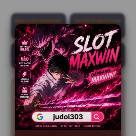
PENILAIAN PENGGUNA
SISTEM PEMBAYARAN
120.123.003
5 Metode
LAYANAN SUPPORT
SISTEM
24/7
Pragmatic Play
JEBOLTOTO
adalah bandar togel Asia terpopuler
dan link situs TOTO slot gacor terpercaya. Kami
menyediakan pasaran togel resmi terlengkap,
game slot online gampang menang, serta
transaksi aman dengan layanan online 24 jam
nonstop setiap hari!