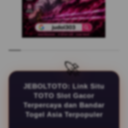
JEBOLTOTO: Link Situ
TOTO Slot Gacor
Terpercaya dan Bandar
Togel Asia Terpopuler