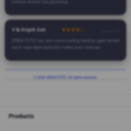
soalnya maxwin nya gampang
Angeli Jule
★★★★☆
2026-07-14
JEBOLTOTO nya seru cuma loading kadang agak lambat
saran saya dipercepat biar makin puas mainnya
© 2026 JEBOLTOTO. All rights reserved.
Buka
Footer Navigation
Products