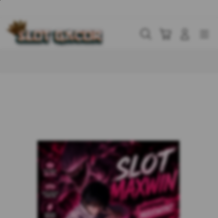
Skip
to
content
Cari
Troli
Login
Navigation
Buka Info Lebih Lanjut