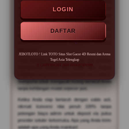
SLOT DEMO hadir sebagai solusi cerdas satu
atap untuk Anda! Kami menyediakan akses gratis
LOGIN
ke ribuan simulator mesin slot online terlengkap
untuk menguji pola, ritme, dan strategi Anda.
Tidak hanya sebagai tempat latihan, platform
DAFTAR
kami juga terintegrasi dengan gerbang taruhan
resmi yang menawarkan kemudahan transaksi
luar biasa.
JEBOTLOTO ! Link TOTO Situs Slot Gacor 4D Resmi dan Arena
Togel Asia Telengkap
Coba berbagai judul game populer dari provider
© COPYRIGHT 2026 HOKIEMAS88
internasional dengan fitur, grafik, dan tingkat
volatilitas yang persis sama dengan versi aslinya.
Sempurna untuk mengasah insting bertaruh Anda
tanpa kehilangan modal sepeser pun.
Ketika Anda siap bertaruh dengan saldo asli,
nikmati konversi nilai penuh 100% tanpa
potongan biaya admin untuk deposit via pulsa
provider seluler terkemuka. Apa yang Anda kirim
adalah apa yang Anda mainkan!