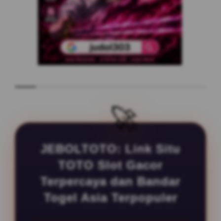
JEBOLTOTO: Link Situ
TOTO Slot Gacor
Terpercaya dan Bandar
Togel Asia Terpopuler