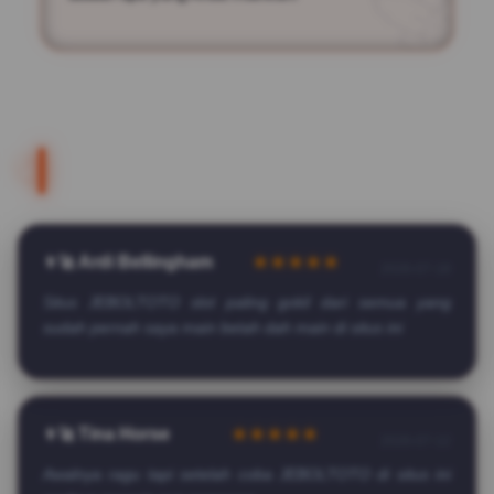
ULASAN TERBARU KOMUNITAS
JEBOLTOTO
Ardi Bellingham
★★★★★
2026-07-18
Situs JEBOLTOTO slot paling gokil dari semua yang
sudah pernah saya main betah dah main di situs ini
Tina Horse
★★★★★
2026-07-12
Awalnya ragu tapi setelah coba JEBOLTOTO di situs ini