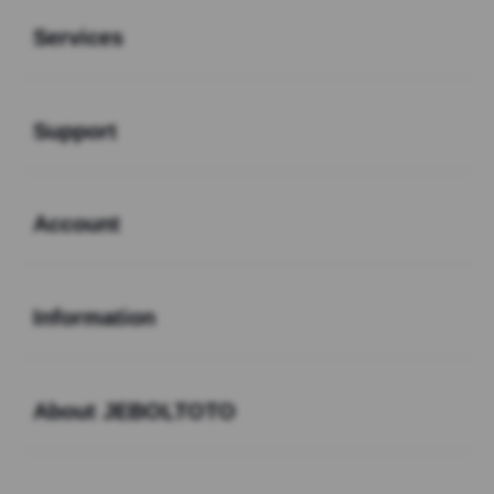
Buka
Services
Buka
Support
Buka
Account
Buka
Information
Buka
About JEBOLTOTO