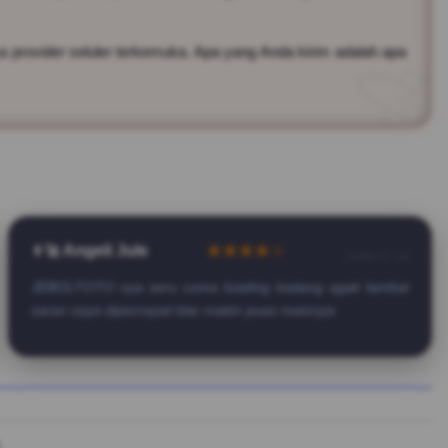
sa provider seluler terkemuka. Apa yang Anda kirim adalah apa
Angeli Jule
★★★★☆
2026-07-14
JEBOLTOTO nya seru cuma loading kadang agak lambat
saran saya dipercepat biar makin puas mainnya