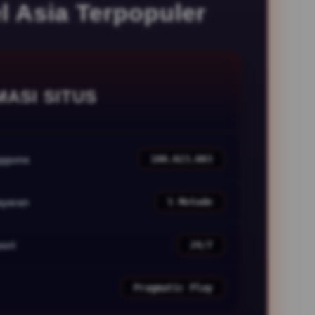
l Asia Terpopuler
MASI SITUS
ngguna
100.023.003
ayaran
5 Metode
ort
24/7
Pragmatic Play