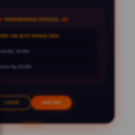
PENAWARAN SPESIAL
SIT 10K SLOT BONUS 100%
sit Rp. 10.000
hdraw Rp 25.000
LOGIN
DAFTAR