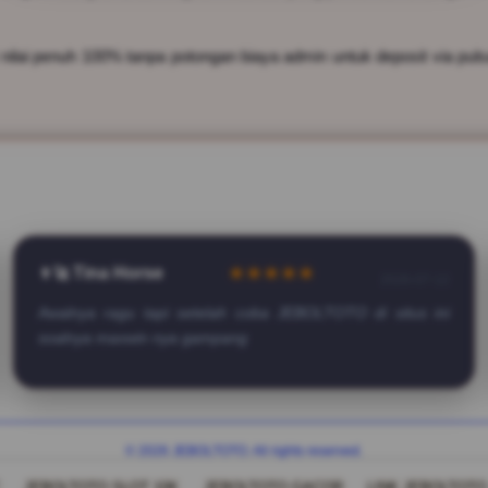
i nilai penuh 100% tanpa potongan biaya admin untuk deposit via pul
JEBOLTOTO
Tina Horse
★★★★★
2026-07-12
Awalnya ragu tapi setelah coba JEBOLTOTO di situs ini
soalnya maxwin nya gampang
© 2026 JEBOLTOTO. All rights reserved.
C
JEBOLTOTO SLOT 10K
JEBOLTOTO GACOR
LINK JEBOLTOTO