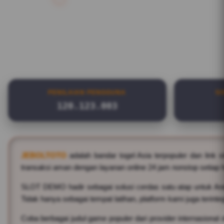
Layer Popup Close
JEBOLTOTO: Link Situ T
PENILAIAN PENGGUNA
S
120.123.003
JEBOLTOTO
adalah bandar togel Asia terpopuler dan link
transaksi aman dengan layanan online 24 jam nonstop setiap h
SLOT DEMO hadir sebagai solusi cerdas satu atap untuk Anda!
Tidak hanya sebagai tempat latihan, platform kami juga teri
Coba berbagai judul game populer dari provider internasional 