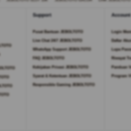
Support
Account
Pusat Bantuan JEBOLTOTO
Login Me
Live Chat 24/7 JEBOLTOTO
Daftar Ak
OLTOTO
WhatsApp Support JEBOLTOTO
Lupa Pas
k
FAQ JEBOLTOTO
Riwayat T
Kebijakan Privasi JEBOLTOTO
Panduan V
BOLTOTO
Syarat & Ketentuan JEBOLTOTO
Program 
LTOTO
Responsible Gaming JEBOLTOTO
OLTOTO
LTOTO