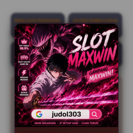
PENILAIAN PENGGUNA
SISTEM PEMBAYARAN
120.123.003
5 Metode
LAYANAN SUPPORT
SISTEM
24/7
Pragmatic Play
JEBOLTOTO
adalah bandar togel Asia terpopuler
dan link situs TOTO slot gacor terpercaya. Kami
menyediakan pasaran togel resmi terlengkap,
game slot online gampang menang, serta
transaksi aman dengan layanan online 24 jam
nonstop setiap hari!