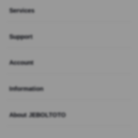
Buka
Services
Buka
Support
Buka
Account
Buka
Information
Buka
About JEBOLTOTO