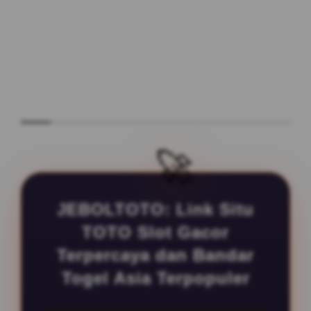
JEBOLTOTO: Link Situ
TOTO Slot Gacor
Terpercaya dan Bandar
Togel Asia Terpopuler