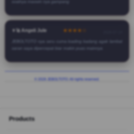
soalnya maxwin nya gampang
Angeli Jule
★★★★☆
2026-07-14
JEBOLTOTO nya seru cuma loading kadang agak lambat
saran saya dipercepat biar makin puas mainnya
© 2026 JEBOLTOTO. All rights reserved.
Buka
Footer Navigation
Products