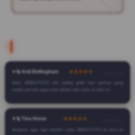
ULASAN TERBARU KOMUNITAS
JEBOLTOTO
Ardi Bellingham
★★★★★
2026-07-18
Situs JEBOLTOTO slot paling gokil dari semua yang
sudah pernah saya main betah dah main di situs ini
Tina Horse
★★★★★
2026-07-12
Awalnya ragu tapi setelah coba JEBOLTOTO di situs ini