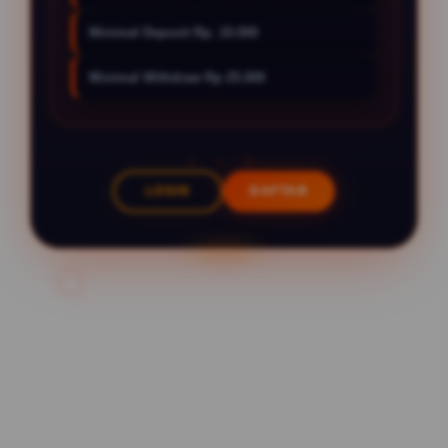
Minimal Deposit Rp. 10.000
Minimal Withdraw Rp 25.000
LOGIN
DAFTAR
Layer Popup Close
JEBOLTOTO: Link Situ
TOTO Slot Gacor Terpercaya
dan Bandar Togel Asia
Terpopuler