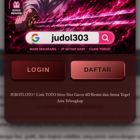
OTO Slot Gacor Terpercay
Terpopuler
ISTEM PEMBAYARAN
LAYANAN SUPPOR
5 Metode
24/7
LOGIN
DAFTAR
JEBOTLOTO ! Link TOTO Situs Slot Gacor 4D Resmi dan Arena Togel
 situs TOTO slot gacor terpercaya. Kami menyediakan pasaran toge
Asia Telengkap
ari!
© COPYRIGHT 2026 HOKIEMAS88
 Kami menyediakan akses gratis ke ribuan simulator mesin slot onl
ntegrasi dengan gerbang taruhan resmi yang menawarkan kemudahan tr
dengan fitur, grafik, dan tingkat volatilitas yang persis sama denga