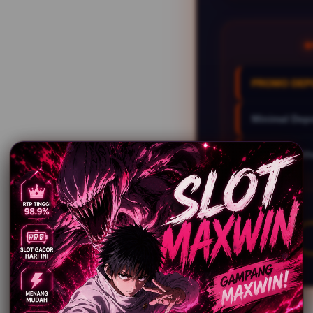
PROMO DEPO
Minimal Depo
Minimal Wit