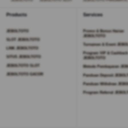
Footer Navigation
Products
Services
JEBOLTOTO
Promo & Bonus Harian
JEBOLTOTO
SLOT JEBOLTOTO
Turnamen & Event JEB
LINK JEBOLTOTO
Program VIP & Cashbac
SITUS JEBOLTOTO
JEBOLTOTO
JEBOLTOTO SLOT
Metode Pembayaran JE
JEBOLTOTO GACOR
Panduan Deposit JEBO
Panduan Withdraw JEB
Program Referral JEBO