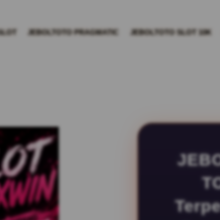
SLOT
JEBOLTOTO PRAGMATIC
JEBOLTOTO SLOT 10K
JEBO
T
Terp