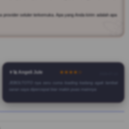
sa provider seluler terkemuka. Apa yang Anda kirim adalah apa
Angeli Jule
★★★★☆
2026-07-14
JEBOLTOTO nya seru cuma loading kadang agak lambat
saran saya dipercepat biar makin puas mainnya