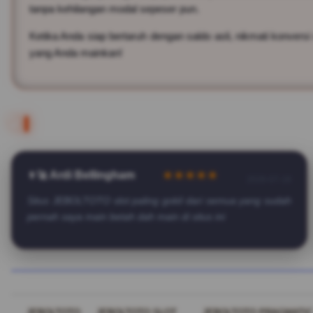
tanpa kehilangan modal sepeser pun.
Ketika Anda siap bertaruh dengan saldo asli, nikmati konvers
yang Anda mainkan!
ULASAN TERBARU KOMUNITAS 
Ardi Bellingham
★★★★★
2026-07-18
Situs JEBOLTOTO slot paling gokil dari semua yang sudah
pernah saya main betah dah main di situs ini
JEBOLTOTO
JEBOLTOTO SLOT
JEBOLTOTO PRAGMATI